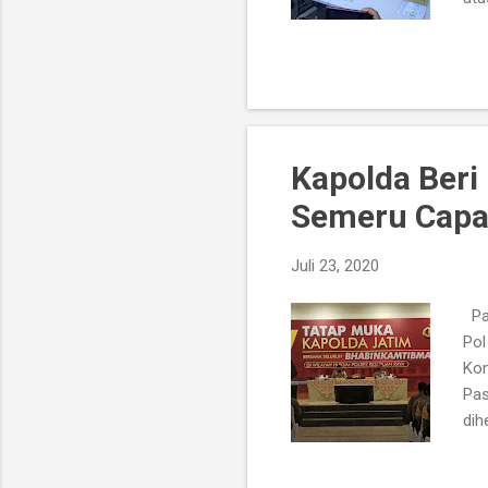
Kom
tel
Not
Dir
pen
luar
Kapolda Ber
Semeru Capai
Juli 23, 2020
Pas
Pol
Kom
Pas
dih
Wak
ini