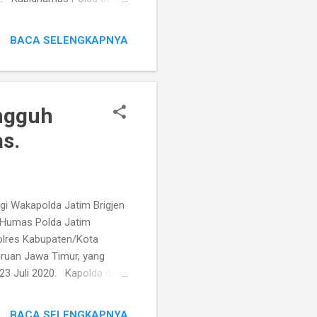
n Ditreskrimum Polda Jatim
 telah dilakukan oknum
BACA SELENGKAPNYA
awa Timur, melalui
ngungkapan penipuan dan
uatannya itu dilakukan di
ngguh
s.
ngi Wakapolda Jatim Brigjen
d Humas Polda Jatim
olres Kabupaten/Kota
ruan Jawa Timur, yang
23 Juli 2020. Kapolda dan
amtibmas, dalam pertemuan
Kabupaten/Kota, karena
BACA SELENGKAPNYA