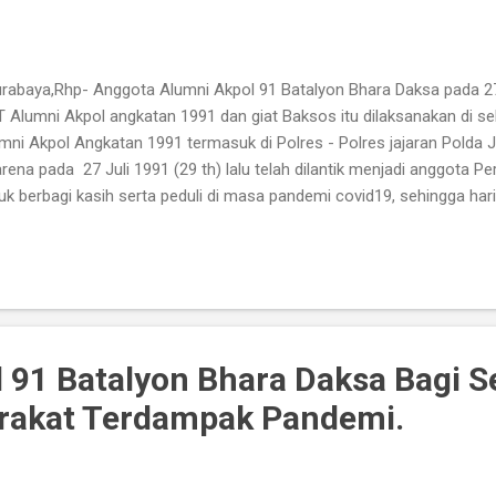
abaya,Rhp- Anggota Alumni Akpol 91 Batalyon Bhara Daksa pada 27
 Alumni Akpol angkatan 1991 dan giat Baksos itu dilaksanakan di se
mni Akpol Angkatan 1991 termasuk di Polres - Polres jajaran Polda Jat
ena pada 27 Juli 1991 (29 th) lalu telah dilantik menjadi anggota Pe
uk berbagi kasih serta peduli di masa pandemi covid19, sehingga har
mi Akpol Angkatan 1991, yang dikemas dalam bentuk Bakti Sosial. A
demi covid19 saat ini, telah berpengaruh terhadap kesehatan, ekon
gsa dan Negara. Sehingga pada peringatan HUT Alumni Akpol Angk
sa, sekaligus menyelenggarakan Bakti Sosial. " Kami memahami kes
g dialami oleh masyarakat di Indonesia, maka kami berinisiatif melaks
 91 Batalyon Bhara Daksa Bagi 
rakat Terdampak Pandemi.