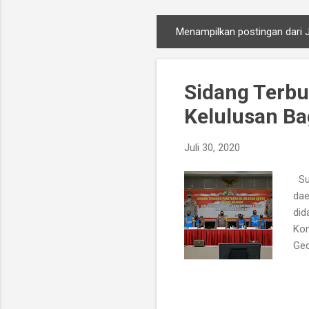
Menampilkan postingan dari J
P
o
s
Sidang Terb
t
i
Kelulusan Ba
n
g
Juli 30, 2020
a
n
Sur
dae
did
Kom
Ged
kep
men
Tet