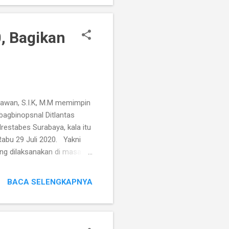
, bahwa pada seleksi
tabel dan Humanis.
, Bagikan
awan, S.I.K, M.M memimpin
agbinopsnal Ditlantas
restabes Surabaya, kala itu
Rabu 29 Juli 2020. Yakni
ng dilaksanakan di masa
menekan perkembangan
anaan kegiatan Pre-emtif
BACA SELENGKAPNYA
n Polisi Istimewa, Jl. Raya
Dilokasi itu petugas
kat pengguna jalan untuk