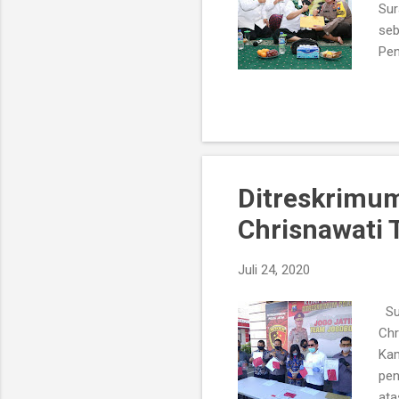
Sur
seb
Pen
neg
pan
men
ter
For
men
Ditreskrimum
Chrisnawati 
Juli 24, 2020
Sur
Chr
Kam
pen
ata