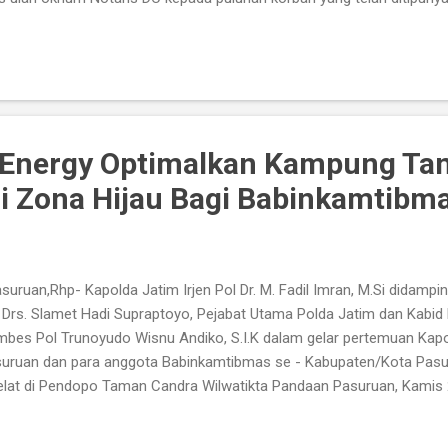
bes Trunoyudo Wisnu Andiko, S.I.K mengatakan, bahwa pihak jajara
ah mengungkap terkait tindak pidana penipuan dan penggelapan yang
aris DC terhadap belasan korbannya (Klien) saat ini. “ Maka Polda J
ektorat Reserse Kriminal Umum Polda Jatim berhasil melakukan pe
ggelapan yang dilakukan oleh salah satu oknum Notaris, adapun perb
 ...
i Energy Optimalkan Kampung Ta
 Zona Hijau Bagi Babinkamtibma
uruan,Rhp- Kapolda Jatim Irjen Pol Dr. M. Fadil Imran, M.Si didampi
 Drs. Slamet Hadi Supraptoyo, Pejabat Utama Polda Jatim dan Kabi
bes Pol Trunoyudo Wisnu Andiko, S.I.K dalam gelar pertemuan Kap
uruan dan para anggota Babinkamtibmas se - Kabupaten/Kota Pasu
elat di Pendopo Taman Candra Wilwatikta Pandaan Pasuruan, Kamis 
apolda lakukan tatap muka langsung dengan para anggota Bhabink
 membahas terkait penerapan dan penyebaran covid 19 di Pasuruan 