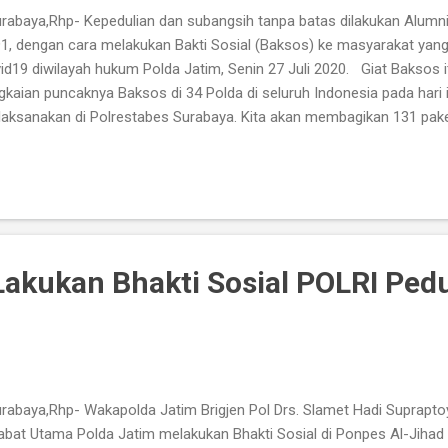
abaya,Rhp- Kepedulian dan subangsih tanpa batas dilakukan Alumni 
1, dengan cara melakukan Bakti Sosial (Baksos) ke masyarakat ya
id19 diwilayah hukum Polda Jatim, Senin 27 Juli 2020. Giat Baksos 
gkaian puncaknya Baksos di 34 Polda di seluruh Indonesia pada hari ini
aksanakan di Polrestabes Surabaya. Kita akan membagikan 131 pak
es Polri, Kombes Pol Anwar. Alumni Akpol 1991 melaksanakan keg
bagian paket sembako dan pelaksanaan penyerahan bantuan paket 
restabes Surabaya sebanyak 131 paket Sembako yang tersedia. Ad
aksanakan dalam rangka untuk memperingati ke 29 tahun pengabdian
alyon Bhara Daksa di Polri. Menurut Anwar dalam hal , Alumni Akpo
uk membantu masyar...
Lakukan Bhakti Sosial POLRI Pedu
abaya,Rhp- Wakapolda Jatim Brigjen Pol Drs. Slamet Hadi Supraptoy
abat Utama Polda Jatim melakukan Bhakti Sosial di Ponpes Al-Jihad J