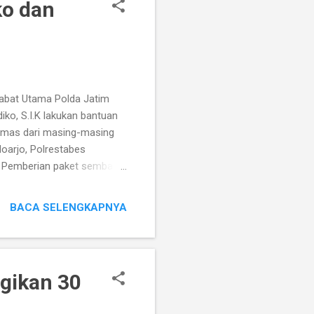
ko dan
ejabat Utama Polda Jatim
o, S.I.K lakukan bantuan
ibmas dari masing-masing
doarjo, Polrestabes
0. Pemberian paket sembako
i, sebagai wujud rasa
ntak di 34 Polda se
BACA SELENGKAPNYA
Pemberian 5 ribu paket
 juga Masker, Hand
sa syukur dan empati kami
gikan 30