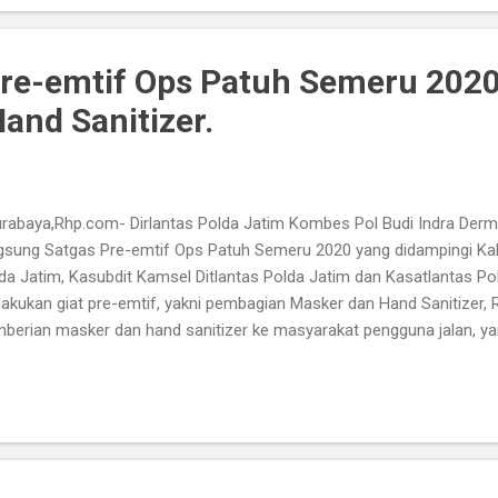
eksi berikutnya,” tutur pesan Kapolda Jatim. Trunoyudo mengatakan
erimaan Akpol dan Tamtama berlangsung Bersih, Transparan, Akun
entara bagi yang dinyatakan...
Pre-emtif Ops Patuh Semeru 2020
and Sanitizer.
abaya,Rhp.com- Dirlantas Polda Jatim Kombes Pol Budi Indra Derm
gsung Satgas Pre-emtif Ops Patuh Semeru 2020 yang didampingi Kab
da Jatim, Kasubdit Kamsel Ditlantas Polda Jatim dan Kasatlantas Pol
akukan giat pre-emtif, yakni pembagian Masker dan Hand Sanitizer, 
berian masker dan hand sanitizer ke masyarakat pengguna jalan, ya
demi covid19 ini, apa lagi di saat adaptasi kebiasaan baru dalam 
id19, khususnya di Surabaya Raya dan untuk di Jawa Timur. Pelaks
 Patuh Semeru 2020 yang saat itu dilakukan tepat di seputar Monume
mo Surabaya, yang sekaligus pembagian Masker dan Hand Sanitizer. 
gsung melakukan sosialisasi himbauan dan mengajak semua masyara
taati perat...