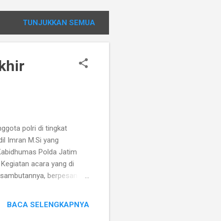
TUNJUKKAN SEMUA
khir
ota polri di tingkat
dil Imran M.Si yang
 Kabidhumas Polda Jatim
Kegiatan acara yang di
 sambutannya, berpesan
g tidak berhasil lolos
i pada Tahun depan, agar “
BACA SELENGKAPNYA
gat mengikuti kembali