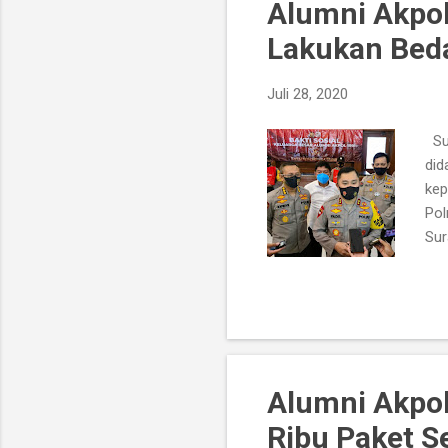
Alumni Akpol
Lakukan Bed
Juli 28, 2020
Sur
did
kep
Pol
Sur
kep
syu
Ind
sem
San
Alu
Alumni Akpol
Ribu Paket S