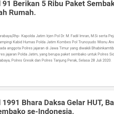
 91 Berikan 5 Ribu Paket Semba
ah Rumah.
abaya,Rhp- Kapolda Jatim Irjen Pol Dr. M. Fadil Imran, M.Si serta P
ampingi Kabid Humas Polda Jatim Kombes Pol Trunoyudo Wisnu Andik
ada anggota Polres jajaran di Jawa Timur yang diwakili Bhabinkamt
res jajaran Polda Jatim, yang berupa paket sembako untuk Polres Si
abaya, Polres Gresik dan Polres Tanjung Perak, Selasa 28 Juli 202
ada anggota bhabinkantibmas dan masyarakat terdampak covid19 in
kur Alumni Akpol 91, yang genap berusia 29 tahun. Maka secara sere
onesia, termasuk Polda Jatim melaksanakan Bakti Sosial tersebut. 
bako ke anggota Bhabinkamtibmas dan masyarakat itu, memberikan
itizer, bantuan Hewan Qurban dan Bedah Rumah. "Sebagai wujud ra
mni Akpol 91 y...
 1991 Bhara Daksa Gelar HUT, Ba
embako se-Indonesia.