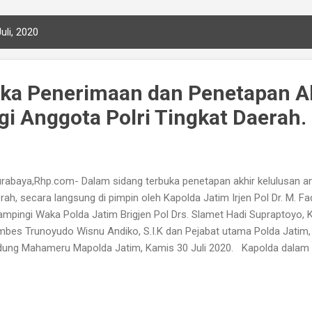
uli, 2020
uka Penerimaan dan Penetapan A
gi Anggota Polri Tingkat Daerah.
abaya,Rhp.com- Dalam sidang terbuka penetapan akhir kelulusan angg
rah, secara langsung di pimpin oleh Kapolda Jatim Irjen Pol Dr. M. Fa
ampingi Waka Polda Jatim Brigjen Pol Drs. Slamet Hadi Supraptoyo,
bes Trunoyudo Wisnu Andiko, S.I.K dan Pejabat utama Polda Jatim, 
ung Mahameru Mapolda Jatim, Kamis 30 Juli 2020. Kapolda dalam
ada para Taruna -Taruni untuk tidak berkecil hati dan bagi peserta yan
jadi anggota Kepolisian. Karena mereka dapat mengikuti tes kembal
ap menjaga Kesehatan, Fisik, Jasmani dan Rohani, agar tetap seman