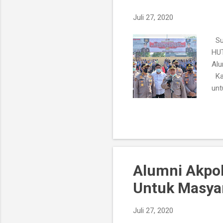
Juli 27, 2020
Sur
HUT
Alu
Kar
unt
Alu
pan
Ban
Dak
yan
Alumni Akpol
Untuk Masya
Juli 27, 2020