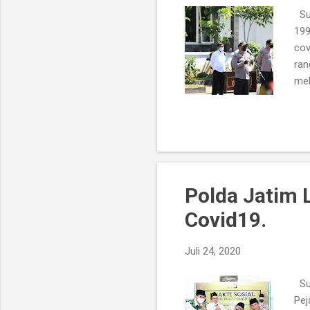
Sur
199
cov
ran
mel
Mab
pem
Pol
dil
Bat
unt
Polda Jatim 
Covid19.
Juli 24, 2020
Sur
Pej