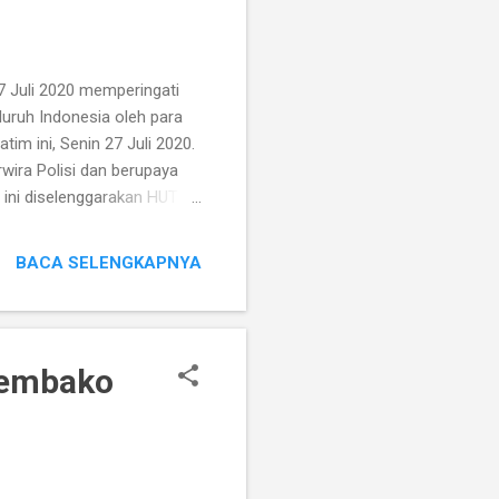
 Juli 2020 memperingati
luruh Indonesia oleh para
im ini, Senin 27 Juli 2020.
rwira Polisi dan berupaya
i ini diselenggarakan HUT
pa lagi dalam situasi
omi dan tatanan kehidupan
BACA SELENGKAPNYA
atan 1991 Batalyon Bhara
ulitan dan beratnya beban
a...
Sembako