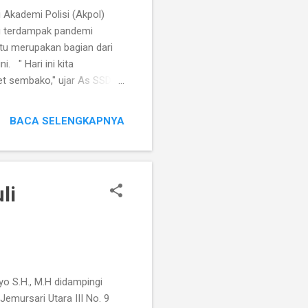
Akademi Polisi (Akpol)
ng terdampak pandemi
itu merupakan bagian dari
. " Hari ini kita
et sembako," ujar As SSDM
iatan Baksos adalah berupa
sembako akan dilakukan di
BACA SELENGKAPNYA
apun Baksos ini
 Alumni Akpol 1991
l 1991ini memiliki Komitmen
li
o S.H., M.H didampingi
emursari Utara III No. 9