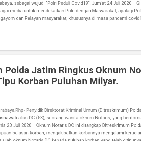
abaya, sebagai wujud "Polri Peduli Covid19", Jum'at 24 Juli 2020. Giat
agai media untuk mendekatkan Polri dengan Masyarakat, apalagi Polr
gayom dan Pelayan masyarakat, khususnya di masa pandemi covid1
atip sosial yang di timbulkannya dalam segala aspek di kehidupan 
demi covid19, timbul hal rasa empati kita dan menuntut dalam kebe
angani covid19 dan dampak sosial yang ditimbulkannya, salah satun
hadap warga terdampak yang memerlukan kepedulian bersama. Pol
kopimda berupaya menggugah rasa empati kebersamaan dari semu
angani covid19. Damp...
 Polda Jatim Ringkus Oknum Not
Tipu Korban Puluhan Milyar.
abaya,Rhp- Penyidik Direktorat Kriminal Umum (Ditreskrimum) Pold
isnawati alias DC (53), seorang wanita oknum Notaris, yang berdomis
is 23 Juli 2020. Oknum Notaris DC ini ditangkap Ditreskrimum Polda
ipuan belasan korban, mengakibatkan korbannya mengalami kerugian 
s ulah oknum Notaris DC kepada puluhan korban yang telah ditipun