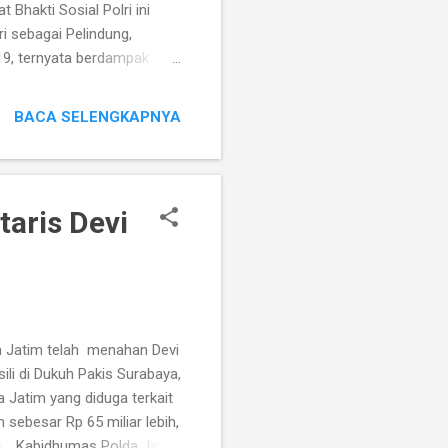
 Bhakti Sosial Polri ini
i sebagai Pelindung,
9, ternyata berdampak
masyarakat. Di masa
rsamaan kita untuk
BACA SELENGKAPNYA
ya melakukan bhakti sosial
da Jatim bersama
a elemen masyarakat untuk
aris Devi
a Jatim telah menahan Devi
ili di Dukuh Pakis Surabaya,
 Jatim yang diduga terkait
sebesar Rp 65 miliar lebih,
ya. Kabidhumas Polda Jatim