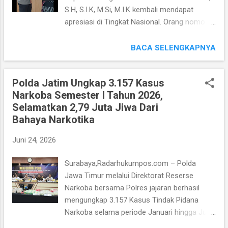
aksinya. "Pelaku beroperasi Lintas Daerah.
S.H, S.I.K, M.Si, M.I.K kembali mendapat
Mereka memiliki peran masing-masing dalam
apresiasi di Tingkat Nasional. Orang nomor
setiap Aksi Kejahatan. Teroganisir dan
satu di Polres Pangandaran tersebut
sangat rapi," papar AKBP Arif Fazlurrahman,
menerima Penghargaan bergengsi dalam
BACA SELENGKAPNYA
S.H, S.I.K, M.Si, pada Rabu (24/06/2026).
ajang Star Iconic Award 2026 dengan
Untuk Pelaku H berperan sebagai Otak
Kategori “The Best Integrity and Socially
Kejahatan, sekaligus Eksekutor yang
Polda Jatim Ungkap 3.157 Kasus
Awareness Leader 2026”. Penghargaan
Mengganjal Mesin ATM menggunak...
Narkoba Semester I Tahun 2026,
tersebut diserahkan secara resmi pada 24
Selamatkan 2,79 Juta Jiwa Dari
Juni 2026 di Mapolres Pangandaran dan
Bahaya Narkotika
dihadiri oleh jajaran Pejabat Utama (PJU)
Polres Pangandaran, maupun Staf Polres
Juni 24, 2026
Pangandaran, serta sejumlah tamu
undangan. Adapun Pengakuan tersebut
Surabaya,Radarhukumpos.com – Polda
diberikan berdasarkan hasil penilaian Tim Juri
Jawa Timur melalui Direktorat Reserse
Star Iconic Award bersama Pusat Training
Narkoba bersama Polres jajaran berhasil
dan Motivasi Polri Thanks Institute Indonesia
mengungkap 3.157 Kasus Tindak Pidana
melalui Monitoring berbagai Program, Digital
Narkoba selama periode Januari hingga Juni
Tracking, Pemberitaan Media Massa, serta
2026. Sehingga dari Pengungkapan tersebut,