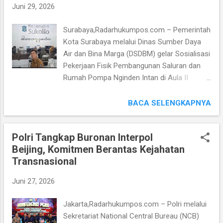
g
Juni 29, 2026
a
Surabaya,Radarhukumpos.com – Pemerintah
n
Kota Surabaya melalui Dinas Sumber Daya
Air dan Bina Marga (DSDBM) gelar Sosialisasi
Pekerjaan Fisik Pembangunan Saluran dan
Rumah Pompa Nginden Intan di Aula II
Kelurahan Nginden Jangkungan, Kecamatan
Sukolilo. Proyek ini menjadi salah satu upaya
BACA SELENGKAPNYA
Strategis untuk Mengurangi Banjir dan
Genangan yang selama ini kerap melanda di
Polri Tangkap Buronan Interpol
sejumlah Kawasan di Kecamatan Sukolilo,
Beijing, Komitmen Berantas Kejahatan
pada Rabu (17/06/2026). Kegiatan
Transnasional
Sosialisasi tersebut dihadiri oleh perwakilan
DSDBM, Camat Sukolilo Muhammad Aries
Juni 27, 2026
Hilmi, Lurah Nginden Jangkungan, Ketua
LPMK, Ketua RW. 09, Ketua RT. 04, perwakilan
Jakarta,Radarhukumpos.com – Polri melalui
STIKOSA AWS, SMK Prapanca 1, Gereja
Sekretariat National Central Bureau (NCB)
Bethany, Kontraktor pelaksana PT. Sarana