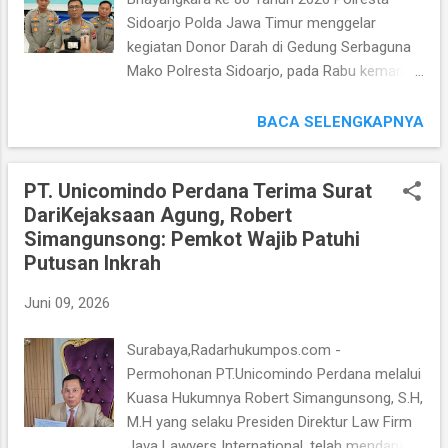
harapan Masyarakat, apa yang menjadi
Sidoarjo Polda Jawa Timur menggelar
temuan dari Tim Komisi Reformasi," kata
kegiatan Donor Darah di Gedung Serbaguna
Jenderal Drs. Listyo Sigit Prabowo, M.Si.
Mako Polresta Sidoarjo, pada Rabu kemarin
Liistyo Sigit Prabowo menyatakan, bahwa
(10/6/2026). Adapun Gelar kegiatan Bakti
Kompolnas memiliki tugas untuk
Sosial Kesehatan tersebut menjadi salah
BACA SELENGKAPNYA
memberikan Rekomendasi kepada Presiden
satu bentuk Kepedulian Polri terhadap
Prabowo Subianto. Selain itu, juga untuk
Masyarakat sekaligus upaya untuk
Menampung dan Menyalurkan Aspirasi
PT. Unicomindo Perdana Terima Surat
membantu ketersediaan Stok Darah bagi
maupun Keluhan dari Masyarakat, khususnya
DariKejaksaan Agung, Robert
yang membutuhkan. Sedangkan kegiatan
terkait institusi Korps Bhayangkara....
Simangunsong: Pemkot Wajib Patuhi
Donor Darah diikuti Kapolresta Sidoarjo
Putusan Inkrah
Kombes Pol Christian Tobing, S.H, S.H, M.H,
M.Si bersama Wakapolresta Sidoarjo AKBP
Juni 09, 2026
Mohammad Zainur Rofik, S.I.K dan para
Pejabat Utama (PJU) Polresta Sidoarjo, serta
Surabaya,Radarhukumpos.com -
sekitar 150 peserta yang terdiri dari Anggota
Permohonan PT.Unicomindo Perdana melalui
Polri, Instansi Lintas Sektor, Netizen dan
Kuasa Hukumnya Robert Simangunsong, S.H,
Awak Media. Bahkan Antusiasme Peserta
M.H yang selaku Presiden Direktur Law Firm
nampak terlihat mulai sejak pagi hari. Mereka
Java Lawyers International, telah mendapat