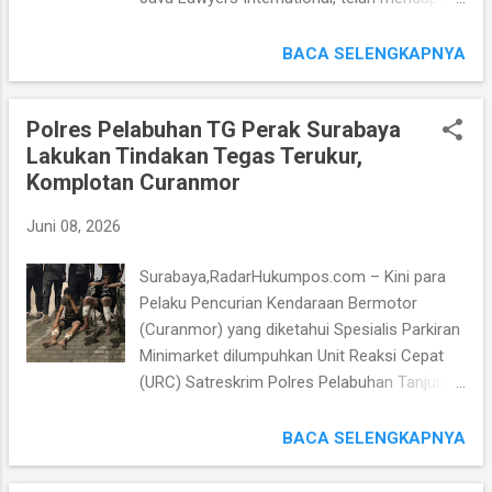
mengikuti Tahapan Pemeriksaan Kesehatan
respon dari Direktorat Perdata dan Tata
sebelum mendonorkan Darah sebagai bentuk
Usaha Negara Kejaksaan Agung Republik
BACA SELENGKAPNYA
Kontribusi Kemanusiaan untuk membantu
Indonesia, dalam Surat Resmi yang diterima
sesama. Kapolresta Sidoarjo Kombes Pol
bernomor: B‑506/G/Gp.1/05/2026 bertanggal
Christian Tobing, S.I.K, ...
Polres Pelabuhan TG Perak Surabaya
29 Mei 2026, memerintahkan dengan tegas
Lakukan Tindakan Tegas Terukur,
supaya Pemerintah Kota (Pemkot) Surabaya
Komplotan Curanmor
Mematuhi dan Mentaati Putusan Pengadilan.
Direktorat Datun sebagai Lembaga Negara
Juni 08, 2026
yang berpusat di Jakarta, memerintahkan
Pemkot Surabaya segera melaksanakan
Surabaya,RadarHukumpos.com – Kini para
seluruh Putusan yang telah Berkekuatan
Pelaku Pencurian Kendaraan Bermotor
Hukum Tetap atau Inkracht van Gewijsde,
(Curanmor) yang diketahui Spesialis Parkiran
tanpa adanya alasan Penundaan apa pun.
Minimarket dilumpuhkan Unit Reaksi Cepat
Ketegasan ini tertuang dalam Surat resmi
(URC) Satreskrim Polres Pelabuhan Tanjung
bernomor B‑506/G/Gp.1/05/2026 bertanggal
Perak Surabaya, Polda Jawa Timur. Mereka
29 Mei 2026. Di dalam Dokumen tersebut,
adalah 2 Pelaku, yaitu F, 35 dan MM, 31,
BACA SELENGKAPNYA
Korps Adhyaksa secara jelas menegaskan,
Warga Bangkalan, Madura, Jawa Timur, diberi
bahwa produk Pendapat Hukum atau Legal
hadiah Timah Panas atau Tindakan Tegas