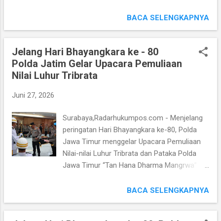
KREAFEST 2026 yang digelar dalam rangka
melalui Penegakan Hukum, termasuk
memperingati Hari Bhayangkara ke-80.
BACA SELENGKAPNYA
terhadap Kejahatan Lintas Negara yang
Kegiatan Lomba Video Berbasis AI bertema
memanfaatkan perkembangan Teknologi.
“AI for Public Safety” itu menjadi Wadah
"Negara Indonesia adalah Negara ya...
Jelang Hari Bhayangkara ke - 80
Kolaborasi antara Pelajar, Mahasiswa,
Polda Jatim Gelar Upacara Pemuliaan
Komunitas Kreatif, Akademisi, Media, hingga
Nilai Luhur Tribrata
Masyarakat Umum untuk menghasilkan
Karya - Karya Digital yang Edukatif dan
Juni 27, 2026
Inspiratif. Kapolda Jawa Timur Irjen Pol Drs.
Nanang Avianto, M.Si mengatakan, bahwa
Surabaya,Radarhukumpos.com - Menjelang
Perkembangan Teknologi Digital merupakan
peringatan Hari Bhayangkara ke-80, Polda
sebuah Keniscayaan yang harus dihadapi
Jawa Timur menggelar Upacara Pemuliaan
dengan Bijak. Menurut Irjen Pol Nanang
Nilai-nilai Luhur Tribrata dan Pataka Polda
Avianto, kemajuan Teknologi telah membawa
Jawa Timur “Tan Hana Dharma Mangrwa” di
perubahan besar dalam kehidupan
Gedung Patuh Mapolda Jawa Timur, pada
Masyarakat, mulai dari perkembangan
Jumat (26/06/2026). Upacara yang dipimpin
BACA SELENGKAPNYA
Perangkat Komunikasi hingga lahirnya
oleh Kapolda Jawa Timur Irjen Pol Drs.
Teknologi Kecerdasan Buatan. "Teknologi
Nanang Avianto, M.Si tersebut di ikuti oleh
bisa membawa dampak Positif maupun