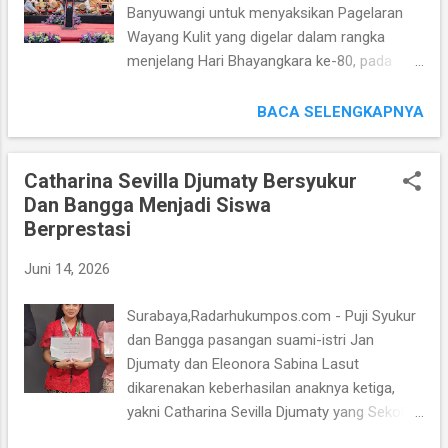
Banyuwangi untuk menyaksikan Pagelaran
difokuskan di wilayah Madiun Raya, tetapi
Wayang Kulit yang digelar dalam rangka
juga Surabaya Raya serta sejumlah di Daerah
menjelang Hari Bhayangkara ke-80, pada
lain, yang diperkirakan menjadi Titik
Sabtu malam (13/06/2026). Kegiatan Budaya
Pergerakan Massa. “Adapun Personel
tersebut menjadi ajang Silaturahmi antara
BACA SELENGKAPNYA
disiagakan sesuai Permintaan dari masing-
Kepolisian dan Masyarakat sekaligus upaya
masing Polres, termasuk di Surabaya yang
Melestarikan Warisan Budaya Bangsa.
menjadi salah satu Daerah den...
Catharina Sevilla Djumaty Bersyukur
Sedangkan Pagelaran Wayang Kulit ini
Dan Bangga Menjadi Siswa
menghadirkan Dalang Ki MPP Bayu Aji
Berprestasi
dengan Lakon “ Pandawa Mbangun Praja ”.
Bahkan Pagelaran acara tersebut dihadiri
Juni 14, 2026
Kapolda Jawa Timur Irjen Pol Drs. Nanang
Avianto, M.Si juga Bupati Banyuwangi Hj. Ipuk
Surabaya,Radarhukumpos.com - Puji Syukur
Fiestiandani Azwar Anas S.Pd, M.KP,
dan Bangga pasangan suami-istri Jan
bersama Wakil Bupati Banyuwangi Ir. H.
Djumaty dan Eleonora Sabina Lasut
Mujiono, M.Si, Kapolresta Banyuwangi
dikarenakan keberhasilan anaknya ketiga,
Kombes Pol Rofiq Ripto Himawan, S.I.K, S.H,
yakni Catharina Sevilla Djumaty yang Sekolah
M.H dan Ketua DPRD Banyuwangi I Made
di Santa Maria Surabaya telah mendapatkan
Cahyana Negara, S.E serta Jajaran