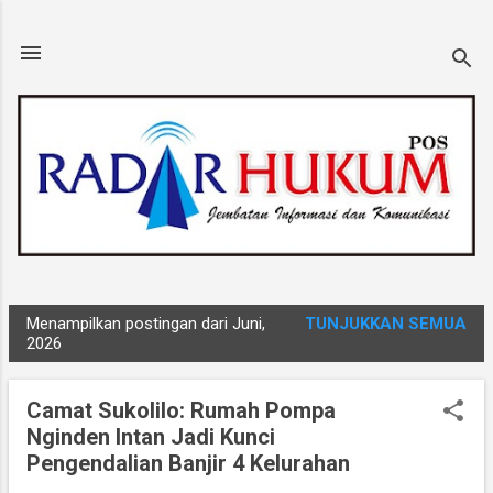
Langsung ke konten utama
Menampilkan postingan dari Juni,
TUNJUKKAN SEMUA
P
2026
o
s
Camat Sukolilo: Rumah Pompa
t
Nginden Intan Jadi Kunci
i
Pengendalian Banjir 4 Kelurahan
n