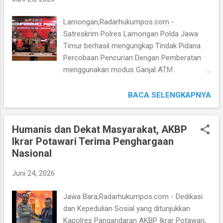
ke-80 Tahun 2026. Kabid Humas Polda Jawa
Timur Kombes Pol Jules Abraham Abast,
Lamongan,Radarhukumpos.com -
S.I.K mengatakan, bahwa kegiatan Pemuliaan
Satreskrim Polres Lamongan Polda Jawa
Nilai-nilai Tribrata merupakan momentum
Timur berhasil mengungkap Tindak Pidana
penting bagi seluruh insan Bhayangkara
Percobaan Pencurian Dengan Pemberatan
untuk kembali meneguhkan Komitmen
menggunakan modus Ganjal ATM.
terhadap nilai Dasar Pengabdian Polri kepada
Terungkapnya Kasus tersebut, Polisi telah
Masyarakat, Bangsa, dan Negara. “Kegiatan
mengamankan Lima orang Tersangka yang
BACA SELENGKAPNYA
ini menjadi pengingat bagi seluruh anggota
diduga terlibat dalam Jaringan Spesialis
Polri, bahwa Tribrata bukan sekadar
Ganjal ATM Lintas Daerah asal Banten dan
Pedoman Normatif, tetapi merupakan nilai ...
Humanis dan Dekat Masyarakat, AKBP
Lampung. Kelima Tersangka tersebut, yakni
Ikrar Potawari Terima Penghargaan
H (31) asal Balaraja, Tangerang, Banten.
Nasional
Empat lainnya, KF (25), J (38), MM (34), dan S
(42) asal Tanggamus, Lampung. Sementara
Juni 24, 2026
Kapolres Lamongan AKBP Arif Fazlurrahman
mengatakan, bahwa berdasarkan hasil
Jawa Bara,Radarhukumpos.com - Dedikasi
Pemeriksaan kepada masing-masing Pelaku
dan Kepedulian Sosial yang ditunjukkan
memiliki peran berbeda dalam menjalankan
Kapolres Pangandaran AKBP Ikrar Potawari,