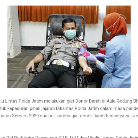
alu Lintas Polda Jatim melakukan giat Donor Darah di Aula Gedung B
ntuk kepedulian pihak jajaran Ditlantas Polda Jatim dalam masa pand
matan Semeru 2020 saat ini, karena giat donor darah berlangsung Jum
es Pol Budi Indra Dermawan, S.I.K, M.M dan Wadir Lantas Polda Jati