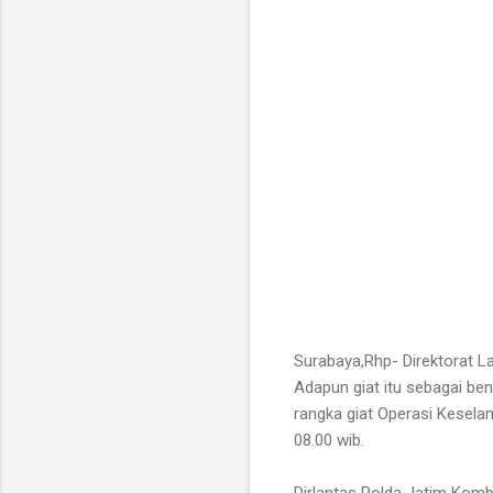
Surabaya,Rhp- Direktorat L
Adapun giat itu sebagai be
rangka giat Operasi Kesela
08.00 wib.
Dirlantas Polda Jatim Komb