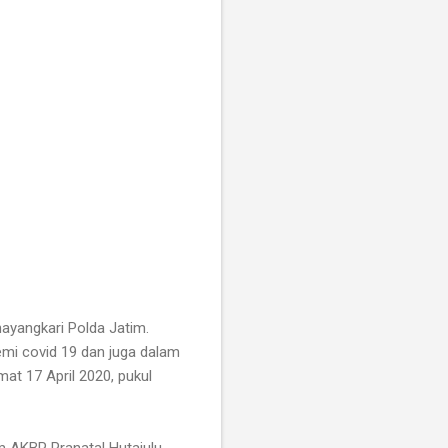
hayangkari Polda Jatim.
emi covid 19 dan juga dalam
at 17 April 2020, pukul
m AKBP Pranatal Hutajulu