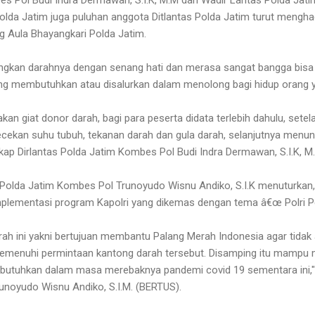
olda Jatim juga puluhan anggota Ditlantas Polda Jatim turut menghad
g Aula Bhayangkari Polda Jatim.
angkan darahnya dengan senang hati dan merasa sangat bangga bi
ang membutuhkan atau disalurkan dalam menolong bagi hidup orang
 giat donor darah, bagi para peserta didata terlebih dahulu, setela
cekan suhu tubuh, tekanan darah dan gula darah, selanjutnya menung
ap Dirlantas Polda Jatim Kombes Pol Budi Indra Dermawan, S.I.K, M
 Polda Jatim Kombes Pol Trunoyudo Wisnu Andiko, S.I.K menuturkan
implementasi program Kapolri yang dikemas dengan tema â€œ Polri 
rah ini yakni bertujuan membantu Palang Merah Indonesia agar tidak
emenuhi permintaan kantong darah tersebut. Disamping itu mampu 
butuhkan dalam masa merebaknya pandemi covid 19 sementara ini
unoyudo Wisnu Andiko, S.I.M. (BERTUS).