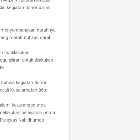
iri kegiatan donor darah
sa menyumbangkan darahnya
 yang membutuhkan darah.
h itu dilakukan
gu giliran untuk dilakukan
.M.
, bahwa kegiatan donor
Peduli Keselamatan â€œ.
 alami kekurangan stok
melakukan pelayanan prima
,"Pungkas Kabidhumas