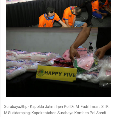
Surabaya,Rhp- Kapolda Jatim Irjen Pol Dr. M. Fadil Imran, S.I.K,
M.Si didampingi Kapolrestabes Surabaya Kombes Pol Sandi