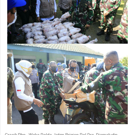
Gresik,Rhp- Waka Polda Jatim Brigjen Pol Drs. Djamaludin