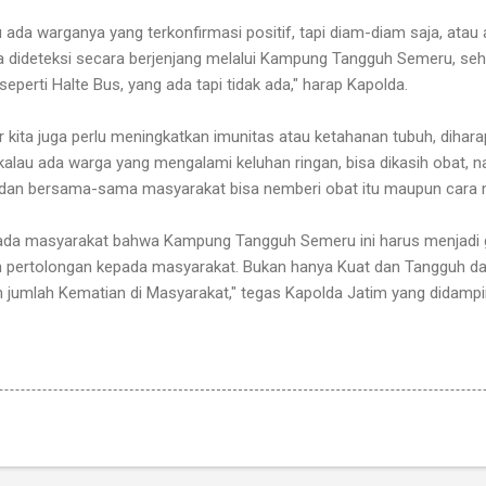
u ada warganya yang terkonfirmasi positif, tapi diam-diam saja, ata
a dideteksi secara berjenjang melalui Kampung Tangguh Semeru, se
eperti Halte Bus, yang ada tapi tidak ada," harap Kapolda.
ar kita juga perlu meningkatkan imunitas atau ketahanan tubuh, diha
kalau ada warga yang mengalami keluhan ringan, bisa dikasih obat, 
 dan bersama-sama masyarakat bisa nemberi obat itu maupun cara 
da masyarakat bahwa Kampung Tangguh Semeru ini harus menjadi ga
 pertolongan kepada masyarakat. Bukan hanya Kuat dan Tangguh da
umlah Kematian di Masyarakat," tegas Kapolda Jatim yang didamp