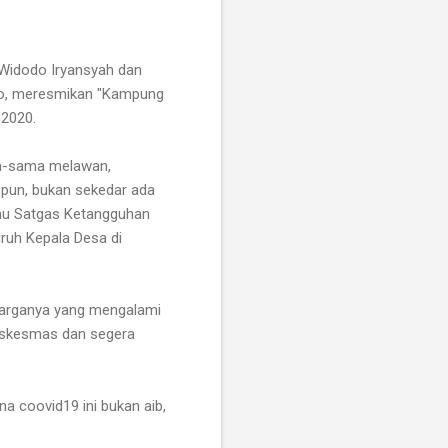
I Widodo Iryansyah dan
ko, meresmikan "Kampung
 2020.
ma-sama melawan,
 pun, bukan sekedar ada
tau Satgas Ketangguhan
uruh Kepala Desa di
warganya yang mengalami
uskesmas dan segera
a coovid19 ini bukan aib,