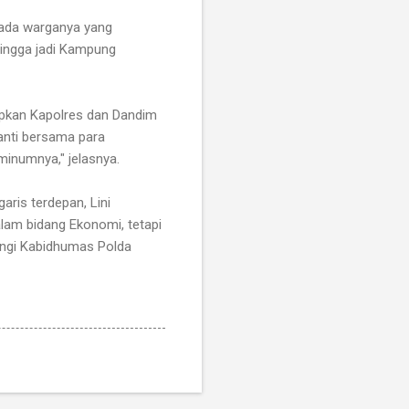
u ada warganya yang
hingga jadi Kampung
rapkan Kapolres dan Dandim
nanti bersama para
minumnya," jelasnya.
ris terdepan, Lini
lam bidang Ekonomi, tetapi
ingi Kabidhumas Polda