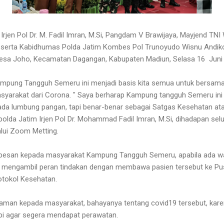
Irjen Pol Dr. M. Fadil Imran, M.Si, Pangdam V Brawijaya, Mayjend TN
m serta Kabidhumas Polda Jatim Kombes Pol Trunoyudo Wisnu Andi
Desa Joho, Kecamatan Dagangan, Kabupaten Madiun, Selasa 16 Juni
Kampung Tangguh Semeru ini menjadi basis kita semua untuk bersa
asyarakat dari Corona. " Saya berharap Kampung tangguh Semeru ini
 ada lumbung pangan, tapi benar-benar sebagai Satgas Kesehatan a
polda Jatim Irjen Pol Dr. Mohammad Fadil Imran, M.Si, dihadapan sel
lui Zoom Metting.
erpesan kepada masyarakat Kampung Tangguh Semeru, apabila ada 
ra mengambil peran tindakan dengan membawa pasien tersebut ke P
otokol Kesehatan.
man kepada masyarakat, bahayanya tentang covid19 tersebut, karen
tupi agar segera mendapat perawatan.