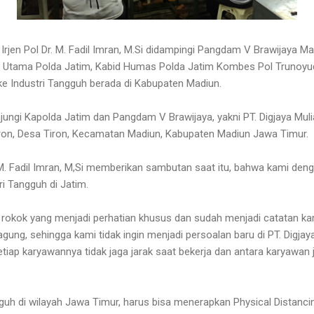
Irjen Pol Dr. M. Fadil Imran, M.Si didampingi Pangdam V Brawijaya 
t Utama Polda Jatim, Kabid Humas Polda Jatim Kombes Pol Trunoyu
ke Industri Tangguh berada di Kabupaten Madiun.
jungi Kapolda Jatim dan Pangdam V Brawijaya, yakni PT. Digjaya Mulia
Tiron, Desa Tiron, Kecamatan Madiun, Kabupaten Madiun Jawa Timur.
. M. Fadil Imran, M,Si memberikan sambutan saat itu, bahwa kami de
ri Tangguh di Jatim.
k rokok yang menjadi perhatian khusus dan sudah menjadi catatan ka
gung, sehingga kami tidak ingin menjadi persoalan baru di PT. Digjaya
 setiap karyawannya tidak jaga jarak saat bekerja dan antara karyawan
gguh di wilayah Jawa Timur, harus bisa menerapkan Physical Distanci