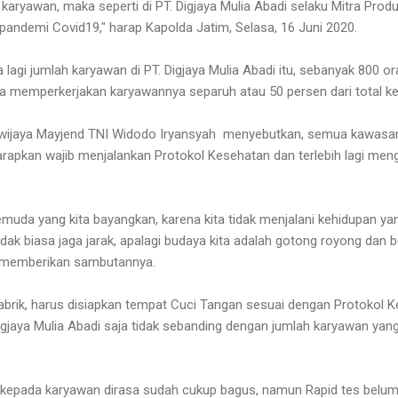
 karyawan, maka seperti di PT. Digjaya Mulia Abadi selaku Mitra Produk
 pandemi Covid19," harap Kapolda Jatim, Selasa, 16 Juni 2020.
agi jumlah karyawan di PT. Digjaya Mulia Abadi itu, sebanyak 800 o
sa memperkerjakan karyawannya separuh atau 50 persen dari total k
ijaya Mayjend TNI Widodo Iryansyah menyebutkan, semua kawasan 
harapkan wajib menjalankan Protokol Kesehatan dan terlebih lagi me
semuda yang kita bayangkan, karena kita tidak menjalani kehidupan yan
k biasa jaga jarak, apalagi budaya kita adalah gotong royong dan b
 memberikan sambutannya.
abrik, harus disiapkan tempat Cuci Tangan sesuai dengan Protokol 
igjaya Mulia Abadi saja tidak sebanding dengan jumlah karyawan yan
 kepada karyawan dirasa sudah cukup bagus, namun Rapid tes belu