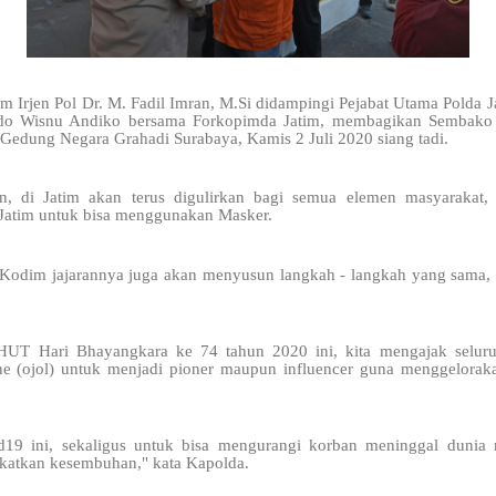
im Irjen Pol Dr. M. Fadil Imran, M.Si didampingi Pejabat Utama Polda
do Wisnu Andiko bersama Forkopimda Jatim, membagikan Sembako 
i Gedung Negara Grahadi Surabaya, Kamis 2 Juli 2020 siang tadi.
, di Jatim akan terus digulirkan bagi semua elemen masyarakat, 
 Jatim untuk bisa menggunakan Masker.
a Kodim jajarannya juga akan menyusun langkah - langkah yang sama, 
 HUT Hari Bhayangkara ke 74 tahun 2020 ini, kita mengajak seluru
ine (ojol) untuk menjadi pioner maupun influencer guna menggeloraka
d19 ini, sekaligus untuk bisa mengurangi korban meninggal duni
katkan kesembuhan," kata Kapolda.