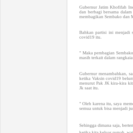
Gubernur Jatim Khofifah In
dan berbagi bersama dalam 
membagikan Sembako dan Ma
Bahkan partisi ini menjadi
covid19 itu.
" Maka pembagian Sembako s
masih terkait dalam rangkai
Gubernur menambahkan, saa
ketika Vaksin covid19 belum
menurut Pak JK kira-kira k
Jk saat itu.
" Oleh karena itu, saya mem
semua untuk bisa menjadi jur
Sehingga dimana saja, bertem
ketika kita keluar rumah, w