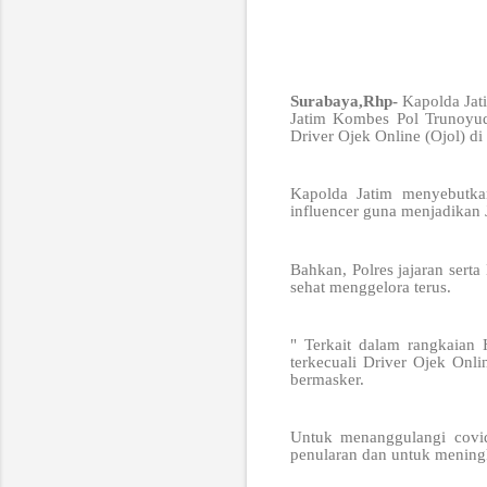
Surabaya,Rhp-
Kapolda Jat
Jatim Kombes Pol Trunoyu
Driver Ojek Online (Ojol) d
Kapolda Jatim menyebutkan
influencer guna menjadikan
Bahkan, Polres jajaran sert
sehat menggelora terus.
" Terkait dalam rangkaian
terkecuali Driver Ojek Onl
bermasker.
Untuk menanggulangi covi
penularan dan untuk mening