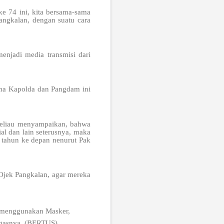
e 74 ini, kita bersama-sama
angkalan, dengan suatu cara
enjadi media transmisi dari
ama Kapolda dan Pangdam ini
beliau menyampaikan, bahwa
al dan lain seterusnya, maka
 tahun ke depan nenurut Pak
 Ojek Pangkalan, agar mereka
ib menggunakan Masker,
tegasnya. (BERTUS).