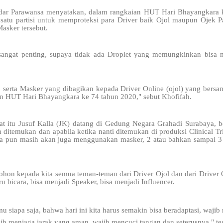
dar Parawansa menyatakan, dalam rangkaian HUT Hari Bhayangkara k
satu partisi untuk memproteksi para Driver baik Ojol maupun Ojek P
sker tersebut.
 sangat penting, supaya tidak ada Droplet yang memungkinkan bisa m
erta Masker yang dibagikan kepada Driver Online (ojol) yang bers
an HUT Hari Bhayangkara ke 74 tahun 2020," sebut Khofifah.
t itu Jusuf Kalla (JK) datang di Gedung Negara Grahadi Surabaya, 
 ditemukan dan apabila ketika nanti ditemukan di produksi Clinical Tri
ita pun masih akan juga menggunakan masker, 2 atau bahkan sampai 3
ohon kepada kita semua teman-teman dari Driver Ojol dan dari Driver
u bicara, bisa menjadi Speaker, bisa menjadi Influencer.
u siapa saja, bahwa hari ini kita harus semakin bisa beradaptasi, waj
ajib menjaga jarak yang aman, wajib mencuci tangan dan seterusnya," 