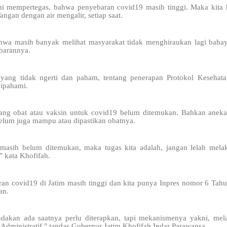
ini mempertegas, bahwa penyebaran covid19 masih tinggi. Maka kita
angan dengan air mengalir, setiap saat.
wa masih banyak melihat masyarakat tidak menghiraukan lagi bah
barannya.
 yang tidak ngerti dan paham, tentang penerapan Protokol Keseha
ipahami.
tang obat atau vaksin untuk covid19 belum ditemukan. Bahkan aneka 
 belum juga mampu atau dipastikan obatnya.
 masih belum ditemukan, maka tugas kita adalah, jangan lelah melak
" kata Khofifah.
an covid19 di Jatim masih tinggi dan kita punya Inpres nomor 6 Tahu
an.
dakan ada saatnya perlu diterapkan, tapi mekanismenya yakni, melal
 Administratif," tandas Gubernur Jatim Khofifah Indar Parawansa.