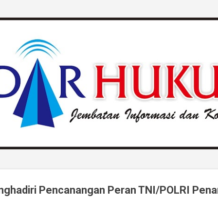
Langsung ke konten utama
nghadiri Pencanangan Peran TNI/POLRI Pen