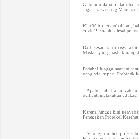
Gubernur Jatim dalam hal 
Jaga Jarak, sering Mencuci T
Khofifah menambahkan, bah
covid19 sudah selesai penye
Dari kesadaran masyarakat
Masker yang masih kurang d
Padahal hingga saat ini ten
yang ada, seperti Probiotik
" Apabila obat atau vaksin
berhenti melakukan edukasi,
Karena hingga kini penyebar
Penegakan Protokol Kesehat
" Sehingga untuk proses tin
Peringatan Lisan atau Sanksi