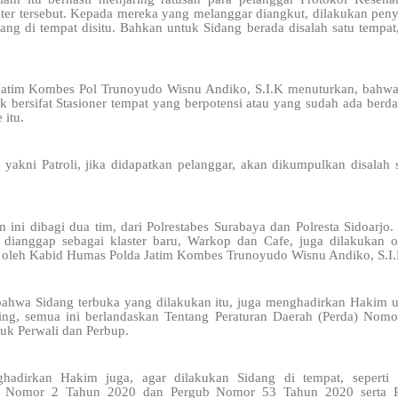
nter tersebut. Kepada mereka yang melanggar diangkut, dilakukan pen
ang di tempat disitu. Bahkan untuk Sidang berada disalah satu tempat,
Jatim Kombes Pol Trunoyudo Wisnu Andiko, S.I.K menuturkan, bahwa 
aik bersifat Stasioner tempat yang berpotensi atau yang sudah ada berd
 itu.
 yakni Patroli, jika didapatkan pelanggar, akan dikumpulkan disalah 
 ini dibagi dua tim, dari Polrestabes Surabaya dan Polresta Sidoarj
dianggap sebagai klaster baru, Warkop dan Cafe, juga dilakukan oper
ir oleh Kabid Humas Polda Jatim Kombes Trunoyudo Wisnu Andiko, S.I.
hwa Sidang terbuka yang dilakukan itu, juga menghadirkan Hakim un
iring, semua ini berlandaskan Tentang Peraturan Daerah (Perda) No
uk Perwali dan Perbup.
hadirkan Hakim juga, agar dilakukan Sidang di tempat, seperti 
da Nomor 2 Tahun 2020 dan Pergub Nomor 53 Tahun 2020 serta Pe