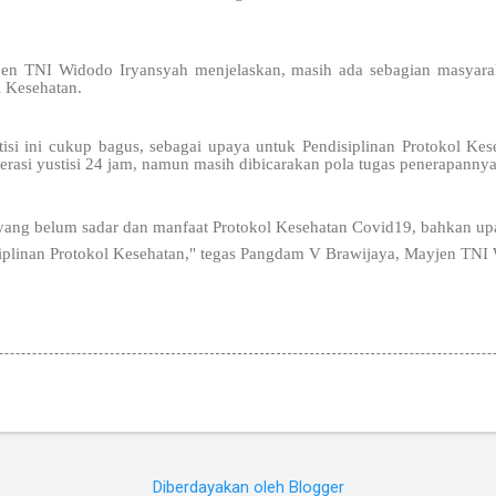
n TNI Widodo Iryansyah menjelaskan, masih ada sebagian masyara
l Kesehatan.
isi ini cukup bagus, sebagai upaya untuk Pendisiplinan Protokol Ke
perasi yustisi 24 jam, namun masih dibicarakan pola tugas penerapannya
ang belum sadar dan manfaat Protokol Kesehatan Covid19, bahkan upay
siplinan Protokol Kesehatan," tegas Pangdam V Brawijaya, Mayjen TNI
Diberdayakan oleh Blogger