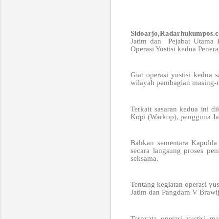
Sidoarjo,Radarhukumpos.
Jatim dan Pejabat Utama 
Operasi Yustisi kedua Pener
Giat operasi yustisi kedua 
wilayah pembagian masing-
Terkait sasaran kedua ini d
Kopi (Warkop), pengguna Ja
Bahkan sementara Kapolda 
secara langsung proses pe
seksama.
Tentang kegiatan operasi yu
Jatim dan Pangdam V Brawij
Ternyata operasi yustisi m