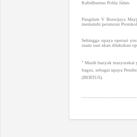
Kabidhumas Polda Jatim.
Pangdam V Brawijaya Mayje
mematuhi peraturan Protoko
Sehingga upaya operasi yust
suatu saat akan dilakukan o
" Masih banyak masyarakat y
bagus, sebagai upaya Pendi
(BERTUS).