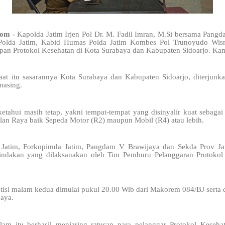
com -
Kapolda Jatim Irjen Pol Dr. M. Fadil Imran, M.Si bersama Pang
Polda Jatim, Kabid Humas Polda Jatim Kombes Pol Trunoyudo Wisn
apan Protokol Kesehatan di Kota Surabaya dan Kabupaten Sidoarjo. Ka
saat itu sasarannya Kota Surabaya dan Kabupaten Sidoarjo, diterjun
masing.
iketahui masih tetap, yakni tempat-tempat yang disinyalir kuat sebagai
lan Raya baik Sepeda Motor (R2) maupun Mobil (R4) atau lebih.
Jatim, Forkopimda Jatim, Pangdam V Brawijaya dan Sekda Prov J
nindakan yang dilaksanakan oleh Tim Pemburu Pelanggaran Protoko
stisi malam kedua dimulai pukul 20.00 Wib dari Makorem 084/BJ serta
aya.
alam itu berhasil menjaring ratusan para pelanggar Protokol Keseh