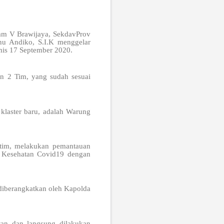
dam V Brawijaya, SekdavProv
u Andiko, S.I.K menggelar
mis 17 September 2020.
kan 2 Tim, yang sudah sesuai
 klaster baru, adalah Warung
atim, melakukan pemantauan
l Kesehatan Covid19 dengan
 diberangkatkan oleh Kapolda
atan dan langsung dilakukan