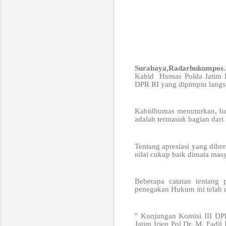
Surabaya,Radarhukumpos
Kabid Humas Polda Jatim K
DPR RI yang dipimpin lang
Kabidhumas menuturkan, ba
adalah termasuk bagian dari 
Tentang apresiasi yang dib
nilai cukup baik dimata mas
Beberapa catatan tentang 
penegakan Hukum ini telah 
" Kunjungan Komisi III DPR
Jatim Irjen Pol Dr. M. Fad