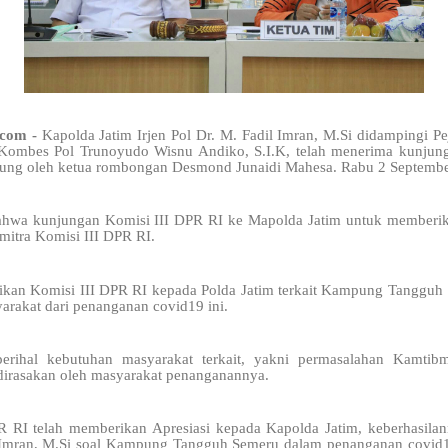
.com -
Kapolda Jatim Irjen Pol Dr. M. Fadil Imran, M.Si didampingi P
ombes Pol Trunoyudo Wisnu Andiko, S.I.K, telah menerima kunjunga
sung oleh ketua rombongan Desmond Junaidi Mahesa. Rabu 2 Septembe
hwa kunjungan Komisi III DPR RI ke Mapolda Jatim untuk memberikan
mitra Komisi III DPR RI.
erikan Komisi III DPR RI kepada Polda Jatim terkait Kampung Tangguh
yarakat dari penanganan covid19 ini.
perihal kebutuhan masyarakat terkait, yakni permasalahan Kamtibm
dirasakan oleh masyarakat penanganannya.
 RI telah memberikan Apresiasi kepada Kapolda Jatim, keberhasilann
il Imran, M.Si soal Kampung Tangguh Semeru dalam penanganan covid