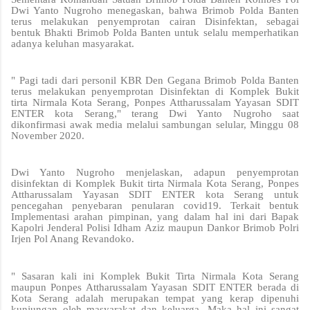
Dwi Yanto Nugroho menegaskan, bahwa Brimob Polda Banten
terus melakukan penyemprotan cairan Disinfektan, sebagai
bentuk Bhakti Brimob Polda Banten untuk selalu memperhatikan
adanya keluhan masyarakat.
" Pagi tadi dari personil KBR Den Gegana Brimob Polda Banten
terus melakukan penyemprotan Disinfektan di Komplek Bukit
tirta Nirmala Kota Serang, Ponpes Attharussalam Yayasan SDIT
ENTER kota Serang," terang Dwi Yanto Nugroho saat
dikonfirmasi awak media melalui sambungan selular, Minggu 08
November 2020.
Dwi Yanto Nugroho menjelaskan, adapun penyemprotan
disinfektan di Komplek Bukit tirta Nirmala Kota Serang, Ponpes
Attharussalam Yayasan SDIT ENTER kota Serang untuk
pencegahan penyebaran penularan covid19. Terkait bentuk
Implementasi arahan pimpinan, yang dalam hal ini dari Bapak
Kapolri Jenderal Polisi Idham Aziz maupun Dankor Brimob Polri
Irjen Pol Anang Revandoko.
" Sasaran kali ini Komplek Bukit Tirta Nirmala Kota Serang
maupun Ponpes Attharussalam Yayasan SDIT ENTER berada di
Kota Serang adalah merupakan tempat yang kerap dipenuhi
kunjungan oleh masyarakat dan keluarga. Maka hal ini sangat