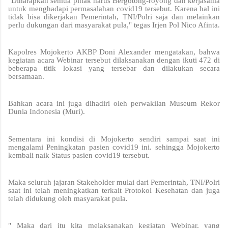
"Diharapkan semua pihak harus Bergotong-royong dan kerjasama
untuk menghadapi permasalahan covid19 tersebut. Karena hal ini
tidak bisa dikerjakan Pemerintah, TNI/Polri saja dan melainkan
perlu dukungan dari masyarakat pula," tegas Irjen Pol Nico Afinta.
Kapolres Mojokerto AKBP Doni Alexander mengatakan, bahwa
kegiatan acara Webinar tersebut dilaksanakan dengan ikuti 472 di
beberapa titik lokasi yang tersebar dan dilakukan secara
bersamaan.
Bahkan acara ini juga dihadiri oleh perwakilan Museum Rekor
Dunia Indonesia (Muri).
Sementara ini kondisi di Mojokerto sendiri sampai saat ini
mengalami Peningkatan pasien covid19 ini. sehingga Mojokerto
kembali naik Status pasien covid19 tersebut.
Maka seluruh jajaran Stakeholder mulai dari Pemerintah, TNI/Polri
saat ini telah meningkatkan terkait Protokol Kesehatan dan juga
telah didukung oleh masyarakat pula.
" Maka dari itu kita melaksanakan kegiatan Webinar, yang