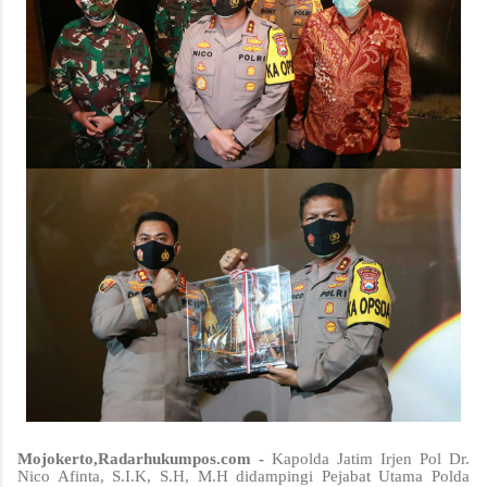
Mojokerto,Radarhukumpos.com -
Kapolda Jatim Irjen Pol Dr.
Nico Afinta, S.I.K, S.H, M.H didampingi Pejabat Utama Polda