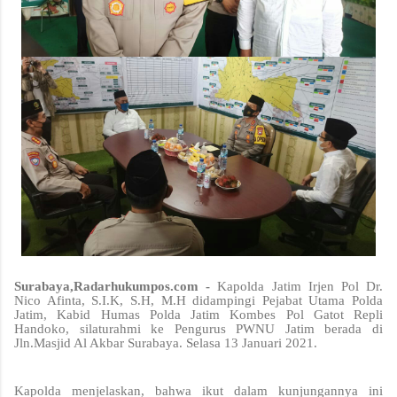
Surabaya,Radarhukumpos.com -
Kapolda Jatim Irjen Pol Dr.
Nico Afinta, S.I.K, S.H, M.H didampingi Pejabat Utama Polda
Jatim, Kabid Humas Polda Jatim Kombes Pol Gatot Repli
Handoko, silaturahmi ke Pengurus PWNU Jatim berada di
Jln.Masjid Al Akbar Surabaya. Selasa 13 Januari 2021.
Kapolda menjelaskan, bahwa ikut dalam kunjungannya ini