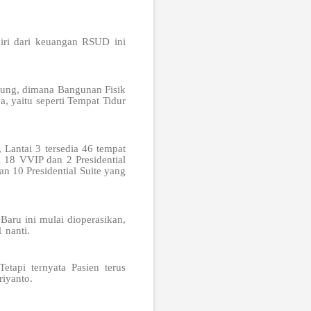
iri dari keuangan RSUD ini
gung, dimana Bangunan Fisik
, yaitu seperti Tempat Tidur
, Lantai 3 tersedia 46 tempat
ri 18 VVIP dan 2 Presidential
n 10 Presidential Suite yang
aru ini mulai dioperasikan,
 nanti.
tapi ternyata Pasien terus
riyanto.