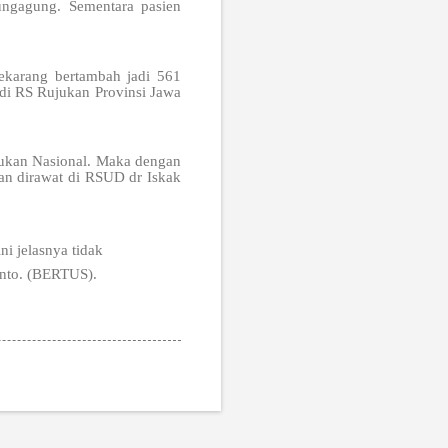
ungagung. Sementara pasien
ekarang bertambah jadi 561
adi RS Rujukan Provinsi Jawa
jukan Nasional. Maka dengan
kan dirawat di RSUD dr Iskak
i jelasnya tidak
anto. (BERTUS).