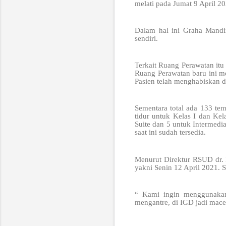
melati pada Jumat 9 April 20
Dalam hal ini Graha Mandi
sendiri.
Terkait Ruang Perawatan it
Ruang Perawatan baru ini me
Pasien telah menghabiskan d
Sementara total ada 133 temp
tidur untuk Kelas I dan Kela
Suite dan 5 untuk Intermedi
saat ini sudah tersedia.
Menurut Direktur RSUD dr. 
yakni Senin 12 April 2021. 
“ Kami ingin menggunakan 
mengantre, di IGD jadi mace