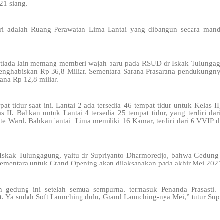
21 siang.
ri adalah Ruang Perawatan Lima Lantai yang dibangun secara mand
u tiada lain memang memberi wajah baru pada RSUD dr Iskak Tulunga
nghabiskan Rp 36,8 Miliar. Sementara Sarana Prasarana pendukungnya
ana Rp 12,8 miliar.
at tidur saat ini. Lantai 2 ada tersedia 46 tempat tidur untuk Kelas II
s II. Bahkan untuk Lantai 4 tersedia 25 tempat tidur, yang terdiri da
ate Ward. Bahkan lantai Lima memiliki 16 Kamar, terdiri dari 6 VVIP da
Iskak Tulungagung, yaitu dr Supriyanto Dharmoredjo, bahwa Gedung B
Sementara untuk Grand Opening akan dilaksanakan pada akhir Mei 2021
gedung ini setelah semua sempurna, termasuk Penanda Prasasti. Te
t. Ya sudah Soft Launching dulu, Grand Launching-nya Mei,” tutur Sup