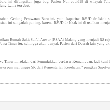
baru ini difungsikan juga bagi Pasien Non-covid19 di wilayah Tul
dung Lama tersebut.
bahan Gedung Perawatan Baru ini, yaitu kapasitas RSUD dr Iskak s
sitas ini sangatlah penting, karena RSUD dr Iskak ini di usulkan menj
gantikan Rumah Sakit Saiful Anwar (RSAA) Malang yang menjadi RS ru
Jawa Timur itu, sehingga akan banyak Pasien dari Daerah lain yang a
awa Timur ini adalah dari Penunjukkan berdasar Kemampuan, jadi kami in
esnya pun menunggu SK dari Kementerian Kesehatan,” pungkas Supriy