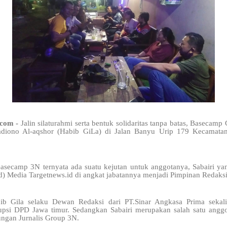
.com -
Jalin silaturahmi serta bentuk solidaritas tanpa batas, Baseca
diono Al-aqshor (Habib GiLa) di Jalan Banyu Urip 179 Kecamata
asecamp 3N ternyata ada suatu kejutan untuk anggotanya, Sabairi y
) Media Targetnews.id di angkat jabatannya menjadi Pimpinan Redaksi
bib Gila selaku Dewan Redaksi dari PT.Sinar Angkasa Prima sek
si DPD Jawa timur. Sedangkan Sabairi merupakan salah satu angg
ungan Jurnalis Group 3N.