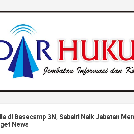
Langsung ke konten utama
ila di Basecamp 3N, Sabairi Naik Jabatan Men
rget News