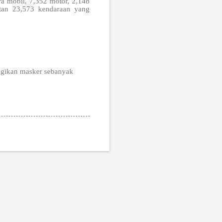
ra mobil, 7,352 motor, 2,148
atan 23,573 kendaraan yang
agikan masker sebanyak