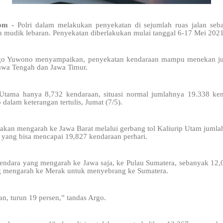
com -
Polri dalam melakukan penyekatan di sejumlah ruas jalan seba
 mudik lebaran. Penyekatan diberlakukan mulai tanggal 6-17 Mei 2021
rgo Yuwono menyampaikan, penyekatan kendaraan mampu menekan jum
Jawa Tengah dan Jawa Timur.
Utama hanya 8,732 kendaraan, situasi normal jumlahnya 19.338 ke
 dalam keterangan tertulis, Jumat (7/5).
akan mengarah ke Jawa Barat melalui gerbang tol Kaliurip Utam jumla
l yang bisa mencapai 19,827 kendaraan perhari.
ndara yang mengarah ke Jawa saja, ke Pulau Sumatera, sebanyak 12,0
ng mengarah ke Merak untuk menyebrang ke Sumatera.
, turun 19 persen,” tandas Argo.