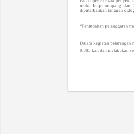
Pada operasi razia penyekat
mobil berpenumpang dan 1,
diputarbalikan lantaran did
“Penindakan pelanggaran tra
Dalam kegiatan pelarangan 
9,385 kali dan melakukan s