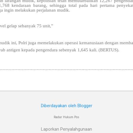
an larangan mudik, kepolisian telah memutarbalikan 12,267 pengenda
768 kendaraan barang, sehingga total pada hari pertama penyek
uga ingin melakukan perjalanan mudik.
vel gelap sebanyak 75 unit,”
mudik ini, Polri juga memelakukan operasi kemanusiaan dengan memb
wab antigen kepada pengendara sebenyak 1,645 kali. (BERTUS).
Diberdayakan oleh Blogger
Radar Hukum Pos
Laporkan Penyalahgunaan