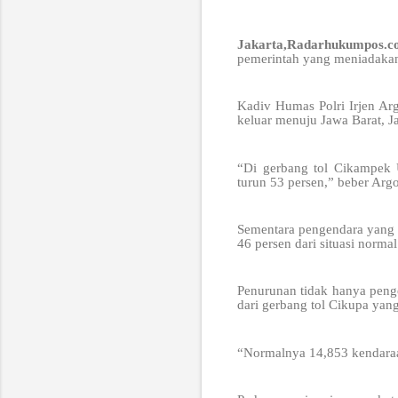
Jakarta,Radarhukumpos.
pemerintah yang meniadakan
Kadiv Humas Polri Irjen A
keluar menuju Jawa Barat, 
“Di gerbang tol Cikampek 
turun 53 persen,” beber Argo
Sementara pengendara yang 
46 persen dari situasi norma
Penurunan tidak hanya penge
dari gerbang tol Cikupa ya
“Normalnya 14,853 kendaraan