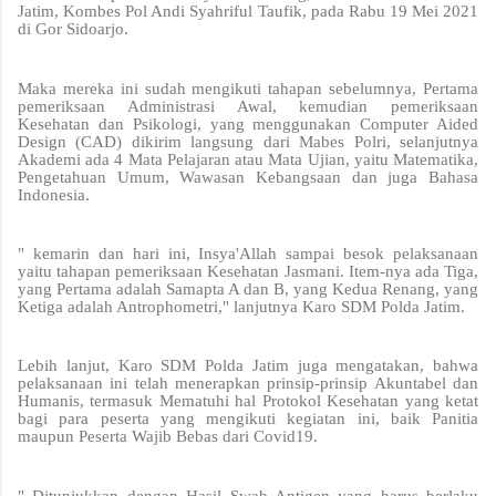
Jatim, Kombes Pol Andi Syahriful Taufik, pada Rabu 19 Mei 2021
di Gor Sidoarjo.
Maka mereka ini sudah mengikuti tahapan sebelumnya, Pertama
pemeriksaan Administrasi Awal, kemudian pemeriksaan
Kesehatan dan Psikologi, yang menggunakan Computer Aided
Design (CAD) dikirim langsung dari Mabes Polri, selanjutnya
Akademi ada 4 Mata Pelajaran atau Mata Ujian, yaitu Matematika,
Pengetahuan Umum, Wawasan Kebangsaan dan juga Bahasa
Indonesia.
" kemarin dan hari ini, Insya'Allah sampai besok pelaksanaan
yaitu tahapan pemeriksaan Kesehatan Jasmani. Item-nya ada Tiga,
yang Pertama adalah Samapta A dan B, yang Kedua Renang, yang
Ketiga adalah Antrophometri," lanjutnya Karo SDM Polda Jatim.
Lebih lanjut, Karo SDM Polda Jatim juga mengatakan, bahwa
pelaksanaan ini telah menerapkan prinsip-prinsip Akuntabel dan
Humanis, termasuk Mematuhi hal Protokol Kesehatan yang ketat
bagi para peserta yang mengikuti kegiatan ini, baik Panitia
maupun Peserta Wajib Bebas dari Covid19.
" Ditunjukkan dengan Hasil Swab Antigen yang harus berlaku