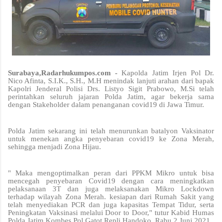
Surabaya,Radarhukumpos.com -
Kapolda Jatim Irjen Pol Dr.
Nico Afinta, S.I.K., S.H., M.H menindak lanjuti arahan dari bapak
Kapolri Jenderal Polisi Drs. Listyo Sigit Prabowo, M.Si telah
perintahkan seluruh jajaran Polda Jatim, agar bekerja sama
dengan Stakeholder dalam penanganan covid19 di Jawa Timur.
Polda Jatim sekarang ini telah menurunkan batalyon Vaksinator
untuk menekan angka penyebaran covid19 ke Zona Merah,
sehingga menjadi Zona Hijau.
" Maka mengoptimalkan peran dari PPKM Mikro untuk bisa
mencegah penyebaran Covid19 dengan cara meningkatkan
pelaksanaan 3T dan juga melaksanakan Mikro Lockdown
terhadap wilayah Zona Merah. kesiapan dari Rumah Sakit yang
telah menyediakan PCR dan juga kapasitas Tempat Tidur, serta
Peningkatan Vaksinasi melalui Door to Door," tutur Kabid Humas
Polda Jatim Kombes Pol Gatot Repli Handoko, Rabu 2 Juni 2021.