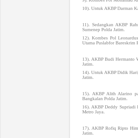
9). Kombes Pol Mohamad Aris
10). Untuk AKBP Darman Kap
11). Sedangkan AKBP Rahma
Sumenep Polda Jatim.
12). Kombes Pol Leonardus
Utama Puslabfor Bareskrim P
13). AKBP Budi Hermanto Wa
Jatim.
14). Untuk AKBP Didik Hari
Jatim.
15). AKBP Alith Alarino p
Bangkalan Polda Jatim.
16). AKBP Deddy Supriadi K
Metro Jaya.
17). AKBP Rofiq Ripto Him
Jatim.