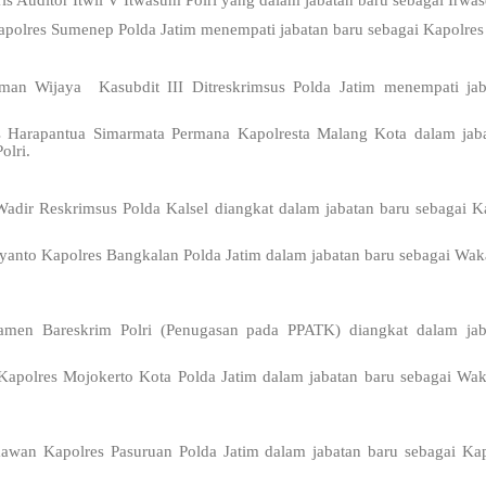
 Auditor Itwil V Itwasum Polri yang dalam jabatan baru sebagai Irwas
olres Sumenep Polda Jatim menempati jabatan baru sebagai Kapolres 
n Wijaya Kasubdit III Ditreskrimsus Polda Jatim menempati jab
 Harapantua Simarmata Permana Kapolresta Malang Kota dalam jaba
olri.
dir Reskrimsus Polda Kalsel diangkat dalam jabatan baru sebagai K
yanto Kapolres Bangkalan Polda Jatim dalam jabatan baru sebagai Wak
amen Bareskrim Polri (Penugasan pada PPATK) diangkat dalam jab
apolres Mojokerto Kota Polda Jatim dalam jabatan baru sebagai Wak
awan Kapolres Pasuruan Polda Jatim dalam jabatan baru sebagai Kap