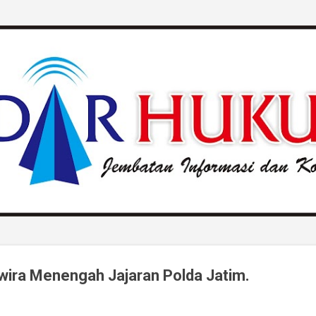
Langsung ke konten utama
wira Menengah Jajaran Polda Jatim.