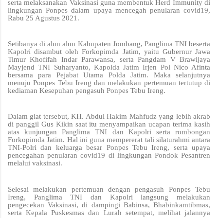
serta melaksanakan Vaksinasi guna membentuk Herd Immunity di
lingkungan Ponpes dalam upaya mencegah penularan covid19,
Rabu 25 Agustus 2021.
Setibanya di alun alun Kabupaten Jombang, Panglima TNI beserta
Kapolri disambut oleh Forkopimda Jatim, yaitu Gubernur Jawa
Timur Khofifah Indar Parawansa, serta Pangdam V Brawijaya
Mayjend TNI Suharyanto, Kapolda Jatim Irjen Pol Nico Afinta
bersama para Pejabat Utama Polda Jatim. Maka selanjutnya
menuju Ponpes Tebu Ireng dan melakukan pertemuan tertutup di
kediaman Kesepuhan pengasuh Ponpes Tebu Ireng.
Dalam giat tersebut, KH. Abdul Hakim Mahfudz yang lebih akrab
di panggil Gus Kikin saat itu menyampaikan ucapan terima kasih
atas kunjungan Panglima TNI dan Kapolri serta rombongan
Forkopimda Jatim. Hal ini guna mempererat tali silaturahmi antara
TNI-Polri dan keluarga besar Ponpes Tebu Ireng, serta upaya
pencegahan penularan covid19 di lingkungan Pondok Pesantren
melalui vaksinasi.
Selesai melakukan pertemuan dengan pengasuh Ponpes Tebu
Ireng, Panglima TNI dan Kapolri langsung melakukan
pengecekan Vaksinasi, di dampingi Babinsa, Bhabinkamtibmas,
serta Kepala Puskesmas dan Lurah setempat, melihat jalannya