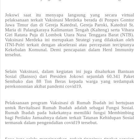
Jokowi saat itu menyapa langsung yang secara virtual
pelaksanaan terkait Vaksinasi Merdeka berada di Ponpes Gontor
Jawa Timur dan di Gereja Katedral, Gereja Paroki, Katedral St.
Maria di Palangkaraya Kalimantan Tengah (Kalteng) serta Vihara
Giri Ratana Puja di Lombok Utara Nusa Tenggara Barat (NTB).
Vaksinasi Merdeka ini merupakan Strategi yang dilakukan oleh
iTNI-Polri terkait dengan akselerasi atau percepatan terciptanya
Kekebalan Komunal. Demi pencapaian dalam Herd Immunity
tersebut.
Selain Vaksinasi, dalam kegiatan ini juga disalurkan Bantuan
Sosial (Bansos) dari Presiden Jokowi sejumlah 60.341 Paket
Sembako dan 88 Ton Beras kepada warga yang terdampak
perekonomian akibat pandemi covid19.
Pelaksanaan program Vaksinasi di Rumah Ibadah ini bertujuan
untuk Revitalisasi Rumah Ibadah adalah sebagai Fungsi Sosial.
Rumah Ibadah pada hakekatnya memiliki fungsi Membimbing
bagi Perilaku Jamaahnya dalam terkait Tatanan Kehidupan Sosial
termasuk dalam pengendalian covid19 tersebut.