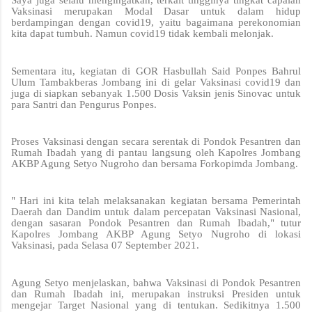
Saya juga selalu mengingatkan, terkait tingginya tingkat capaian
Vaksinasi merupakan Modal Dasar untuk dalam hidup
berdampingan dengan covid19, yaitu bagaimana perekonomian
kita dapat tumbuh. Namun covid19 tidak kembali melonjak.
Sementara itu, kegiatan di GOR Hasbullah Said Ponpes Bahrul
Ulum Tambakberas Jombang ini di gelar Vaksinasi covid19 dan
juga di siapkan sebanyak 1.500 Dosis Vaksin jenis Sinovac untuk
para Santri dan Pengurus Ponpes.
Proses Vaksinasi dengan secara serentak di Pondok Pesantren dan
Rumah Ibadah yang di pantau langsung oleh Kapolres Jombang
AKBP Agung Setyo Nugroho dan bersama Forkopimda Jombang.
" Hari ini kita telah melaksanakan kegiatan bersama Pemerintah
Daerah dan Dandim untuk dalam percepatan Vaksinasi Nasional,
dengan sasaran Pondok Pesantren dan Rumah Ibadah," tutur
Kapolres Jombang AKBP Agung Setyo Nugroho di lokasi
Vaksinasi, pada Selasa 07 September 2021.
Agung Setyo menjelaskan, bahwa Vaksinasi di Pondok Pesantren
dan Rumah Ibadah ini, merupakan instruksi Presiden untuk
mengejar Target Nasional yang di tentukan. Sedikitnya 1.500