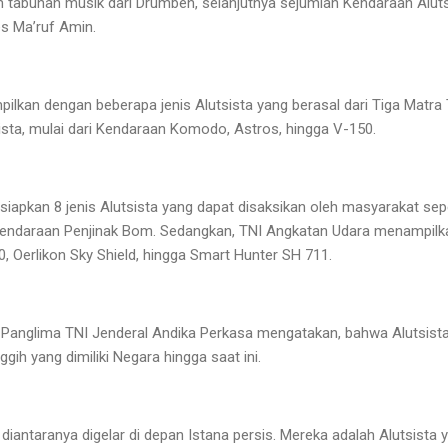
n tabuhan musik dari Drumben, selanjutnya sejumlah Kendaraan Aluts
s Ma’ruf Amin.
mpilkan dengan beberapa jenis Alutsista yang berasal dari Tiga Matra
ista, mulai dari Kendaraan Komodo, Astros, hingga V-150.
apkan 8 jenis Alutsista yang dapat disaksikan oleh masyarakat sepe
ndaraan Penjinak Bom. Sedangkan, TNI Angkatan Udara menampilkan 
 Oerlikon Sky Shield, hingga Smart Hunter SH 711.
 Panglima TNI Jenderal Andika Perkasa mengatakan, bahwa Alutsist
gih yang dimiliki Negara hingga saat ini.
t) diantaranya digelar di depan Istana persis. Mereka adalah Alutsista