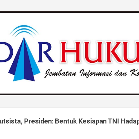
Langsung ke konten utama
lutsista, Presiden: Bentuk Kesiapan TNI Hada