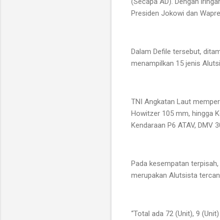
(Secapa AD). Dengan iringa
Presiden Jokowi dan Wapre
Dalam Defile tersebut, dita
menampilkan 15 jenis Aluts
TNI Angkatan Laut mempersi
Howitzer 105 mm, hingga Ke
Kendaraan P6 ATAV, DMV 30,
Pada kesempatan terpisah,
merupakan Alutsista tercang
“Total ada 72 (Unit), 9 (Uni