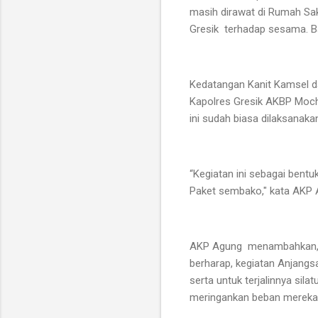
masih dirawat di Rumah Sak
Gresik terhadap sesama. B
Kedatangan Kanit Kamsel da
Kapolres Gresik AKBP Moch
ini sudah biasa dilaksanaka
“Kegiatan ini sebagai bent
Paket sembako," kata AKP 
AKP Agung menambahkan, se
berharap, kegiatan Anjangs
serta untuk terjalinnya si
meringankan beban mereka,"