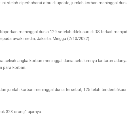
ni stelah diperbaharui atau di update, jumlah korban meninggal dunia
dilaporkan meninggal dunia 129 setelah ditelusuri di RS terkait menja
epada awak media, Jakarta, Minggu (2/10/2022).
ya selisih angka korban meninggal dunia sebelumnya lantaran adany
i para korban.
i jumlah korban meninggal dunia tersebut, 125 telah teridentifikasi
ak 323 orang," ujarnya.