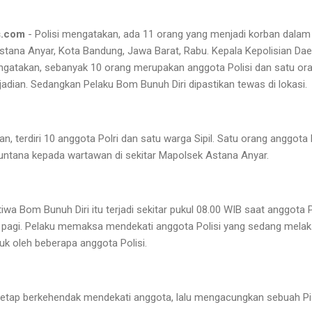
s.com
- Polisi mengatakan, ada 11 orang yang menjadi korban dalam 
stana Anyar, Kota Bandung, Jawa Barat, Rabu. Kepala Kepolisian Dae
ngatakan, sebanyak 10 orang merupakan anggota Polisi dan satu ora
kejadian. Sedangkan Pelaku Bom Bunuh Diri dipastikan tewas di lokasi.
n, terdiri 10 anggota Polri dan satu warga Sipil. Satu orang anggota 
untana kepada wartawan di sekitar Mapolsek Astana Anyar.
iwa Bom Bunuh Diri itu terjadi sekitar pukul 08.00 WIB saat anggota
pagi. Pelaku memaksa mendekati anggota Polisi yang sedang mela
k oleh beberapa anggota Polisi.
tetap berkehendak mendekati anggota, lalu mengacungkan sebuah Pisau