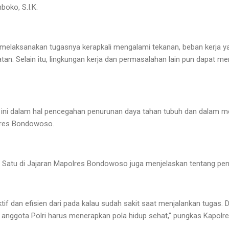
boko, S.I.K.
m melaksanakan tugasnya kerapkali mengalami tekanan, beban kerja 
an. Selain itu, lingkungan kerja dan permasalahan lain pun dapat me
i ini dalam hal pencegahan penurunan daya tahan tubuh dan dalam m
olres Bondowoso.
r Satu di Jajaran Mapolres Bondowoso juga menjelaskan tentang pe
ktif dan efisien dari pada kalau sudah sakit saat menjalankan tugas
p anggota Polri harus menerapkan pola hidup sehat," pungkas Kapo