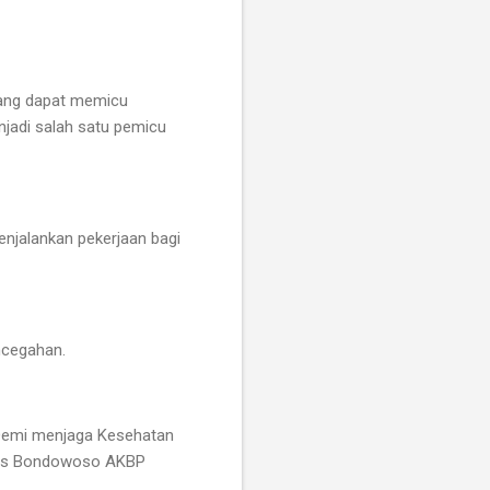
yang dapat memicu
njadi salah satu pemicu
enjalankan pekerjaan bagi
ncegahan.
. Demi menjaga Kesehatan
lres Bondowoso AKBP