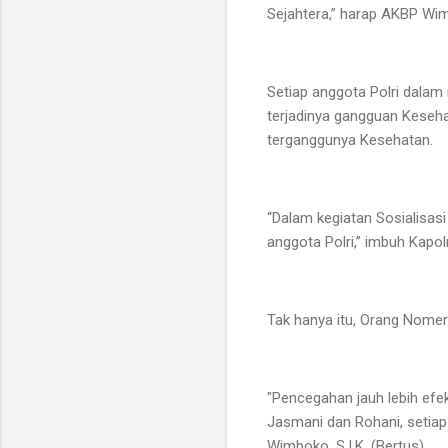
Sejahtera,” harap AKBP Wim
Setiap anggota Polri dala
terjadinya gangguan Kesehat
terganggunya Kesehatan.
“Dalam kegiatan Sosialisas
anggota Polri,” imbuh Kap
Tak hanya itu, Orang Nome
"Pencegahan jauh lebih efe
Jasmani dan Rohani, setia
Wimboko, S.I.K. (Bertus).