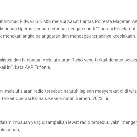
ammad Ridwan SIK MSi melalui Kasat Lantas Polresta Magetan AKP
laksanaan Operasi khusus terpusat dengan sandi "Operasi Keselamat
tuk menekan angka pelanggaran dan mencegak terjadinya kecelakaan.
alisasi dan himbauan melalui siaran Radio yang terkait dengan pelak
i ini", kata AKP Trifonia.
melalui siaran radio tersebut, seluruh lapisan masyarakat di di wi
erkait Operasi Khusus Keselamatan Semeru 2023 ini.
dalam imbauan yang disampaikan lewat radio tersebut, yakni mengena
laksanaan,