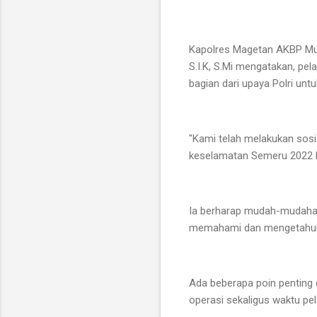
Kapolres Magetan AKBP Muh
S.I.K, S.Mi mengatakan, pe
bagian dari upaya Polri un
"Kami telah melakukan sosi
keselamatan Semeru 2022 kal
Ia berharap mudah-mudahan, 
memahami dan mengetahui t
Ada beberapa poin penting 
operasi sekaligus waktu pe