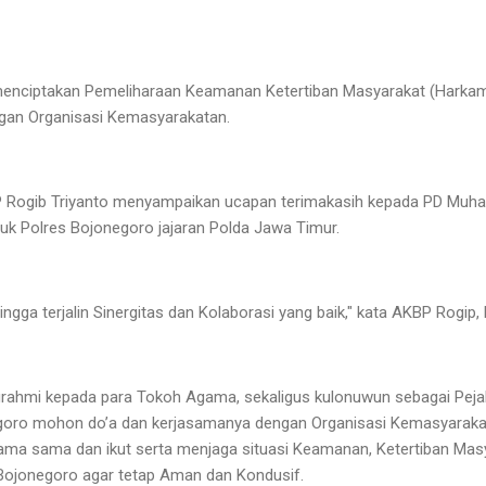
 menciptakan Pemeliharaan Keamanan Ketertiban Masyarakat (Harka
gan Organisasi Kemasyarakatan.
P Rogib Triyanto menyampaikan ucapan terimakasih kepada PD Muh
uk Polres Bojonegoro jajaran Polda Jawa Timur.
ehingga terjalin Sinergitas dan Kolaborasi yang baik," kata AKBP Rogip
turahmi kepada para Tokoh Agama, sekaligus kulonuwun sebagai Peja
goro mohon do’a dan kerjasamanya dengan Organisasi Kemasyaraka
a sama dan ikut serta menjaga situasi Keamanan, Ketertiban Masy
ojonegoro agar tetap Aman dan Kondusif.