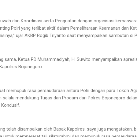
 Ukhuwah dan Koordinasi serta Penguatan dengan organisasi kemasy
enting Polri yang terlibat aktif dalam Pemeliharaan Keamanan dan Ke
 misinya,” ujar AKBP Rogib Triyanto saat menyampaikan sambutan d
ang sama, Ketua PD Muhammadiyah, H. Suwito menyampaikan apresia
 Kapolres Bojonegoro.
dapat memupuk rasa persaudaraan antara Polri dengan para Tokoh
 selalu mendukung Tugas dan Progam dari Polres Bojonegoro dalam
Kondusif.
g telah disampaikan oleh Bapak Kapolres, saya juga mengatakan, ba
 untuk mempererat tali silaturahmi dan memupuk rasa persaudaraan,