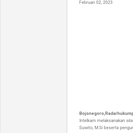
Februari 02, 2023
Bojonegoro,Radarhukum
Intelkam melaksanakan sil
Suwito, M.Si beserta peng