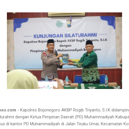
pos.com
- Kapolres Bojonegoro AKBP Rogib Triyanto, S.I.K didampi
aturahmi dengan Ketua Pimpinan Daerah (PD) Muhammadiyah Kabupat
urus di kantor PD Muhammadiyah di Jalan Teuku Umar, Kecamatan K