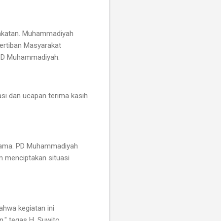
arakatan. Muhammadiyah
tertiban Masyarakat
i PD Muhammadiyah.
si dan ucapan terima kasih
 Agama. PD Muhammadiyah
 menciptakan situasi
hwa kegiatan ini
" tegas H. Suwito.