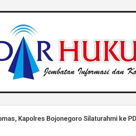
Langsung ke konten utama
bmas, Kapolres Bojonegoro Silaturahmi ke P