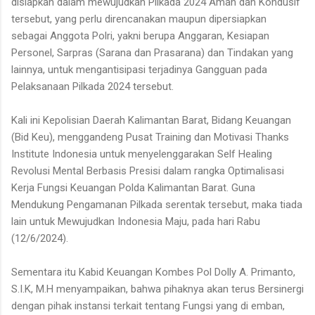
disiapkan dalam mewujudkan Pilkada 2024 Aman dan Kondusif
tersebut, yang perlu direncanakan maupun dipersiapkan
sebagai Anggota Polri, yakni berupa Anggaran, Kesiapan
Personel, Sarpras (Sarana dan Prasarana) dan Tindakan yang
lainnya, untuk mengantisipasi terjadinya Gangguan pada
Pelaksanaan Pilkada 2024 tersebut.
Kali ini Kepolisian Daerah Kalimantan Barat, Bidang Keuangan
(Bid Keu), menggandeng Pusat Training dan Motivasi Thanks
Institute Indonesia untuk menyelenggarakan Self Healing
Revolusi Mental Berbasis Presisi dalam rangka Optimalisasi
Kerja Fungsi Keuangan Polda Kalimantan Barat. Guna
Mendukung Pengamanan Pilkada serentak tersebut, maka tiada
lain untuk Mewujudkan Indonesia Maju, pada hari Rabu
(12/6/2024).
Sementara itu Kabid Keuangan Kombes Pol Dolly A. Primanto,
S.I.K, M.H menyampaikan, bahwa pihaknya akan terus Bersinergi
dengan pihak instansi terkait tentang Fungsi yang di emban,