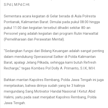
S.Pd.I, M.Pd.C.Ht.
Sementara acara kegiatan di Gelar berada di Aula Polresta
Pontianak, Kalimantan Barat. Dimulai pada pukul 08.00 hingga
pukul 11.00 dan kegiatan tersebut dihadiri sekitar 80-an
Personel yang adalah kegiatan dari program Rutin Harwattal
(Pemeliharaan dan Perawatan Mental).
"Sedangkan fungsi dari Bidang Keuangan adalah sangat penting
dalam mendukung Operasional Satker di Polda Kalimantan
Barat, apalagi Jelang Pilkada, sehingga kami butuh Refresh
Recharge," tegas Kombes Pol Dolly A. Primanto, S.I.K, M.H.
Bahkan mantan Kapolres Rembang, Polda Jawa Tengah ini juga
menjelaskan, bahwa dirinya sudah yang ke 3 kalinya
mengundang Sang Motivator Handal Nasional I Ketut Abid
Halimi, yaitu pada saat menjabat Kapolres Rembang, Polda
Jawa Tengah.