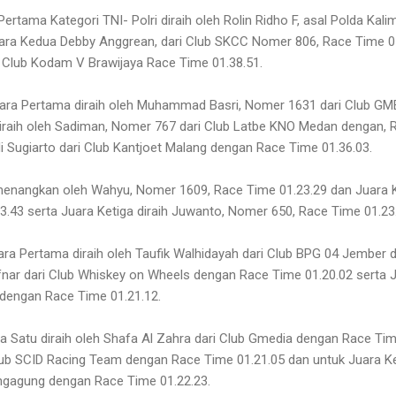
rtama Kategori TNI- Polri diraih oleh Rolin Ridho F, asal Polda Kal
ara Kedua Debby Anggrean, dari Club SKCC Nomer 806, Race Time 01
 Club Kodam V Brawijaya Race Time 01.38.51.
uara Pertama diraih oleh Muhammad Basri, Nomer 1631 dari Club G
iraih oleh Sadiman, Nomer 767 dari Club Latbe KNO Medan dengan, 
di Sugiarto dari Club Kantjoet Malang dengan Race Time 01.36.03.
menangkan oleh Wahyu, Nomer 1609, Race Time 01.23.29 dan Juara Ke
.43 serta Juara Ketiga diraih Juwanto, Nomer 650, Race Time 01.23
ara Pertama diraih oleh Taufik Walhidayah dari Club BPG 04 Jember 
ar dari Club Whiskey on Wheels dengan Race Time 01.20.02 serta J
dengan Race Time 01.21.12.
Satu diraih oleh Shafa Al Zahra dari Club Gmedia dengan Race Tim
Club SCID Racing Team dengan Race Time 01.21.05 dan untuk Juara K
lungagung dengan Race Time 01.22.23.