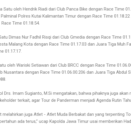
 Satu oleh Hendrik Riadi dari Club Panca Bike dengan Race Time 01
b Palminal Polres Kutai Kalimantan Timur dengan Race Time 01.18.22 
C Race Time 01.18.54.
Satu Dimas Nur Fadhil Risqi dari Club Gmedia dengan Race Time 01.1
esta Malang Kota dengan Race Time 01.17.03 dan Juara Tiga Muh Farr
e 01.17.17.
 Satu oleh Wariski Setiawan dari Club BRCC dengan Race Time 01.06.0
 Nusantara dengan Race Time 01.06.00.206 dan Juara Tiga Abdul S
088.
ol Drs. Imam Sugianto, M.Si mengatakan, bahwa pihaknya juga akan
eholder terkait, agar Tour de Panderman menjadi Agenda Rutin Tah
at melahirkan juga Atlet - Atlet Muda Berbakat dan yang terpenting T
ertahun ada terus,” ucap Kapolda Jawa Timur usai memberikan Had