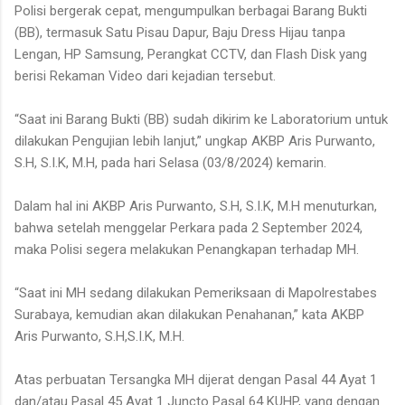
Polisi bergerak cepat, mengumpulkan berbagai Barang Bukti
(BB), termasuk Satu Pisau Dapur, Baju Dress Hijau tanpa
Lengan, HP Samsung, Perangkat CCTV, dan Flash Disk yang
berisi Rekaman Video dari kejadian tersebut.
“Saat ini Barang Bukti (BB) sudah dikirim ke Laboratorium untuk
dilakukan Pengujian lebih lanjut,” ungkap AKBP Aris Purwanto,
S.H, S.I.K, M.H, pada hari Selasa (03/8/2024) kemarin.
Dalam hal ini AKBP Aris Purwanto, S.H, S.I.K, M.H menuturkan,
bahwa setelah menggelar Perkara pada 2 September 2024,
maka Polisi segera melakukan Penangkapan terhadap MH.
“Saat ini MH sedang dilakukan Pemeriksaan di Mapolrestabes
Surabaya, kemudian akan dilakukan Penahanan,” kata AKBP
Aris Purwanto, S.H,S.I.K, M.H.
Atas perbuatan Tersangka MH dijerat dengan Pasal 44 Ayat 1
dan/atau Pasal 45 Ayat 1 Juncto Pasal 64 KUHP, yang dengan