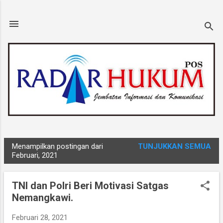
Langsung ke konten utama
Menampilkan postingan dari
TUNJUKKAN SEMUA
P
Februari, 2021
o
s
TNI dan Polri Beri Motivasi Satgas
t
Nemangkawi.
i
n
Februari 28, 2021