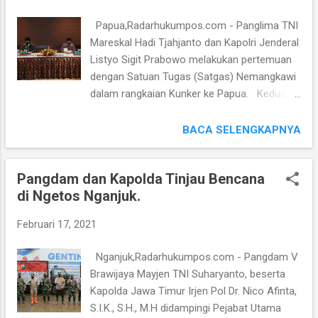
g
Papua,Radarhukumpos.com - Panglima TNI
a
Mareskal Hadi Tjahjanto dan Kapolri Jenderal
n
Listyo Sigit Prabowo melakukan pertemuan
dengan Satuan Tugas (Satgas) Nemangkawi
dalam rangkaian Kunker ke Papua. Kedua
Jenderal ini bergantian saat memberikan
motivasi, apresiasi dan membakar semangat
BACA SELENGKAPNYA
para Prajurit tersebut. Menurut Panglima
TNi untuk titik keberhasilan dalam setiap
Pangdam dan Kapolda Tinjau Bencana
tugas lapangan yaitu kerjasama antara
di Ngetos Nganjuk.
TNI/Polri yakni mensinergikan komunikasi
dan kolaborasi yang dibarengi oleh evaluasi
Februari 17, 2021
bersama setiap kegiatan yang telah
dilakukan. " Pelaksanaan tugas tidak akan
Nganjuk,Radarhukumpos.com - Pangdam V
berhasil kalau tidak dilakukan bersama sama,
Brawijaya Mayjen TNI Suharyanto, beserta
yaitu Komunikasi, Koordinasi dan Kolaborasi
Kapolda Jawa Timur Irjen Pol Dr. Nico Afinta,
dalam kerjasama," tutur Panglima TNI di
S.I.K., S.H., M.H didampingi Pejabat Utama
hadapan personel TNI/Polri yang tergabung