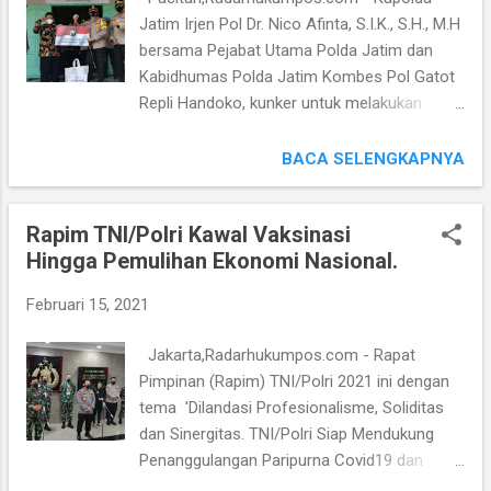
personil untuk bisa membantu dalam proses
Jatim Irjen Pol Dr. Nico Afinta, S.I.K., S.H., M.H
Pencarian Korban Tanah Longsor yang
bersama Pejabat Utama Polda Jatim dan
masih belum ditemukan. Disamping itu
Kabidhumas Polda Jatim Kombes Pol Gatot
proses Pembersihan Pasca Banjir di area
Repli Handoko, kunker untuk melakukan
Longsor di Dusun Selopuro itu. " Hari ini
pengecekan Posko PPKM Mikro di Kampung
Dansat Brimob Kombes Pol Amostian, telah
Tangguh Semeru (KTS) di Desa Sumberharjo,
BACA SELENGKAPNYA
berangkat ke Nganjuk, bersama 100 Personil
Kabupaten Pacitan, Jatim, Minggu 14
dan sembako untuk meringankan beban
Februari 2021. Kunker di Posko KTS ini,
masyarakat maupun juga memberikan
Rapim TNI/Polri Kawal Vaksinasi
Kapolda Jatim dan rombongan langsung
bantuan melakukan pencarian korban tan...
Hingga Pemulihan Ekonomi Nasional.
melihat kesiapan pelaksanaan dari instruksi
Mendagri No. 3 Tahun 2021 tentang
Februari 15, 2021
Pemberlakuan Pembatasan Kegiatan
Masyarakat (PPKM) skala Mikro dan juga
Jakarta,Radarhukumpos.com - Rapat
Pembentukan Posko Penanganan Covid19 di
Pimpinan (Rapim) TNI/Polri 2021 ini dengan
Tingkat Desa maupun di Tingkat Kelurahan,
tema 'Dilandasi Profesionalisme, Soliditas
khususnya di Desa Sumberharjo, Kabupaten
dan Sinergitas. TNI/Polri Siap Mendukung
Pacitan. Nico melakukan pengecekan pada
Penanggulangan Paripurna Covid19 dan
Ruangan, baik ditempat isolasi, Dapur Umum,
Pemulihan Ekonomi Nasional Dalam Menjaga