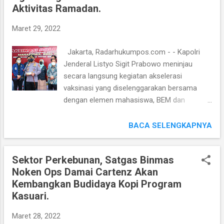
Aktivitas Ramadan.
City, Jakarta Selatan, Selasa (29/3/2022).
"Atas nama Pemerintah Republik Indonesia,
Maret 29, 2022
Polri mendapat kehormatan menjadi tuan
rumah acara serah terima sumbangan
Jakarta, Radarhukumpos.com - - Kapolri
sukarela Polri kepada Melanesian Spearhead
Jenderal Listyo Sigit Prabowo meninjau
Group (MSG) guna mengembangkan strategi
secara langsung kegiatan akselerasi
keamanan kawasan," kata Johni kepada
vaksinasi yang diselenggarakan bersama
wartawan. Johni menjelaskan, hal ini wujud
dengan elemen mahasiswa, BEM dan
dari hasil Pertemuan Menteri Kepolisian
Organisasi Kepemudaan (OKP) di
(PMM) MSG kedua yang dilaksanakan pada
Gelanggang Olahraga Universitas Trisakti,
BACA SELENGKAPNYA
tanggal 14 Maret 2017 silam, di Jakarta.
Jakarta, Selasa (29/3/2022). Kegiatan
Dalam hal itu, PMM menyambut baik inisiatif
akselerasi vaksinasi tersebut juga
Polri untuk turut a...
Sektor Perkebunan, Satgas Binmas
diselenggarakan secara serentak di 5.225
Noken Ops Damai Cartenz Akan
titik pada 34 Provinsi seluruh Indonesia.
Kembangkan Budidaya Kopi Program
Adapun, jumlah target vaksinasi secara
Kasuari.
nasional yang dilaksanakan pada hari ini
sebanyak 1.129.668, yang terdiri untuk dosis
Maret 28, 2022
I, dosis II dan dosis III atau booster. "Target