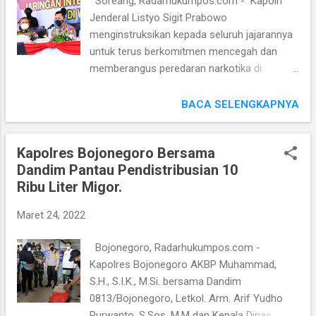
Soreang, Radarhukumpos.com - Kapolri
Nomor: Kep/164/III/2022 tertanggal 9 Maret
Jenderal Listyo Sigit Prabowo
2022 yang lalu. Amanah itu diberikan kepada
menginstruksikan kepada seluruh jajarannya
AKP Mulya Sugiharto, S.I.K mantan Paur
untuk terus berkomitmen mencegah dan
Samsat Surabaya Utara Kedungcowek.
memberangus peredaran narkotika di
Sementara AKP Mulya Sugiharto, S.I.K saat
Indonesia. Menurut Sigit, hal itu wujud nyata,
ini dipercaya menjabat Kasatlantas Polres
untuk menjaga serta mengawal program
BACA SELENGKAPNYA
Blitar Kota, yang menggantikan posisi AKP
Pemerintah dalam mewujudkan SDM yang
Tri Nuartiko, S.H yang sesuai Surat Telegram
unggul. Hal itu ditegaskan oleh Kapolri saat
Polda Jatim. Sertijab y...
Kapolres Bojonegoro Bersama
memimpin konferensi pers pengungkapan
Dandim Pantau Pendistribusian 10
narkotika jenis sabu seberat 1,196 ton di
Ribu Liter Migor.
Pusdik Intelkam, Soreang, Jawa Barat, Kamis
(24/3/2022). "Karena itu saya berikan
Maret 24, 2022
apresiasi kepada rekan-rekan yang
melakukan pengungkapan. Saya kira apa
Bojonegoro, Radarhukumpos.com -
yang telah rekan-rekan lakukan tentunya jadi
Kapolres Bojonegoro AKBP Muhammad,
bagian dan kontribusi bagi kita untuk
S.H., S.I.K., M.Si. bersama Dandim
menjaga agar program Pemerintah
0813/Bojonegoro, Letkol. Arm. Arif Yudho
mewujudkan SDM unggul, untuk menuju
Purwanto, S.Sos, M.M dan Kepala Dinas