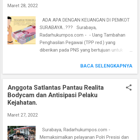
Jatim Irjen Pol Nico Afinta berkesempatan
Maret 28, 2022
memberi arahan kepada seluruh personel
Polda Jatim yang sedang sakit akibat
ADA APA DENGAN KEUANGAN DI PEMKOT
covid19 dan menderita sakit lainnya sehingga
SURABAYA...??? Surabaya,
tidak dapat menjalankan Kedinasan sebagai
Radarhukumpos.com - - Uang Tambahan
personil Polri menggunakan Aplikasi E-
Penghasilan Pegawai (TPP red.) yang
Yankes Polri, dengan penyampaian bahwa
diberikan pada PNS yang bertujuan untuk
Bidang Kedokteran Kesehatan (Biddokkes)
meningkatkan kesejahteraan para Pegawai
dan Biro SDM Polda Jatim akan melakukan
Negeri Sipil di Setiap daerah maupun di pusat
BACA SELENGKAPNYA
langkah-langkah pemberian pelayanan
ibu kota Propinsi di wilayah Indonesia. Uang
kesehatan terhadap anggota Polri.
tunjangan inipun bertujuan meningkatkan
Langkah-langkah tersebut diantarany...
Anggota Satlantas Pantau Realita
motivasi kinerja PNS diseluruh wilayah
Bodycam dan Antisipasi Pelaku
propinsi di Indonesia, baik di pusat ibu kota,
Kejahatan.
maupun di wilayah kabupaten di seluruh
Indonesia. Namun hal ini sering menjadi
Maret 27, 2022
kendala bagi para PNS di wilayah wilayah
tertentu. Salah satunya seluruh pegawai PNS
Surabaya, Radarhukumpos.com -
Pemerintah Kota Surabaya, yang
Memaksimalkan pelayanan Polri Presisi dan