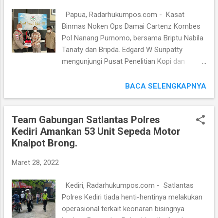
kita hari ini, kita laksanakan vaksinasi
Papua, Radarhukumpos.com - Kasat
serentak gabungan dengan 34 wilayah atau
Binmas Noken Ops Damai Cartenz Kombes
provinsi, harapannya kita bisa berada di
Pol Nanang Purnomo, bersama Briptu Nabila
angka minimal 1.129.668. Jadi kenapa ini
Tanaty dan Bripda. Edgard W Suripatty
menjadi hal penting, karena kita tahu bahwa
mengunjungi Pusat Penelitian Kopi dan
saat ini kita akan memasuki bulan Ramadan
Kakao Indonesia di Jember Jawa Timur.
dan Pemerintah sudah mengumumkan
Kedatangan mereka dari Papua ini adalah
BACA SELENGKAPNYA
bahwa aktivitas di bulan Ramadan
meningkatkan sinergitas Satgas Polri dengan
diberlakukan normal," kata Sigit usai meninjau
Pusat Penelitian Kopi dan Kakao dalam
kegia...
Team Gabungan Satlantas Polres
rangka mengembangkan tanaman kopi di
Kediri Amankan 53 Unit Sepeda Motor
wilayah pegunungan tengah - Jayapura.
Knalpot Brong.
"Kami ingin mengembangkan sektor
perkebunan untuk warga masyarakat di
Maret 28, 2022
Papua dalam hal pembudidayaan kopi," kata
Kombes Nanang di Jember, Senin (
Kediri, Radarhukumpos.com - Satlantas
28/3/2022). Kombes Nanang
Polres Kediri tiada henti-hentinya melakukan
menambahkan, sasaran Satgas Binmas
operasional terkait keonaran bisingnya
Noken dalam mengembangkan tanaman kopi