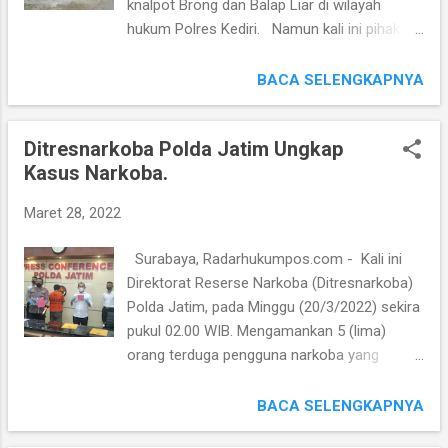
knalpot Brong dan Balap Liar di wilayah
rencana akan dilaksanakan di pegunungan
hukum Polres Kediri. Namun kali ini pihak
tengah Papua. "Ada 5 wilayah nantinya akan
anggota team gabungan dari Satlantas
kita kembangkan Budidaya Kopi untuk warga
Polres Kediri dan Polsek Kepung lakukan
BACA SELENGKAPNYA
masyarakat di pegunungan tengah Papua,"
kegiatan penertiban penangkapan 53 Unit
tutur Kombes Nanang. Adapun 5 wilayah
sepeda motor Knalpot Brong. Dalam
yang dimaksud Kombes Nanang adala...
Ditresnarkoba Polda Jatim Ungkap
kegiatan penertiban knalpot brong yang
Kasus Narkoba.
digelar mulai pukul 14.00 Wib hingga usai.
Gelar hal ini untuk mengantisipasi gangguan
Maret 28, 2022
Kamtibmas di wilayah Hukum Polsek Kepung
Kediri. Kegiatan ini dipimpin langsung
Surabaya, Radarhukumpos.com - Kali ini
Kasatlantas Polres Kediri AKP Firdaus
Direktorat Reserse Narkoba (Ditresnarkoba)
Canggih Pamungkas, S.I.K., M.H., M.T. Selain
Polda Jatim, pada Minggu (20/3/2022) sekira
itu kegiatan dibantu oleh Kapolsek Kepung
pukul 02.00 WIB. Mengamankan 5 (lima)
Iptu Sarwo Edi bersama anggotanya
orang terduga pengguna narkoba yang
melakukan penertiban Knalpot Brong dan
dilakukan di salah satu lokasi tempat hiburan
saat itu berhasil mengamankan barang bukti
malam berada di Jalan Kenjeran No.143,
BACA SELENGKAPNYA
sepeda motor, selanjutnya dilakukan Tilang
Gading, Kecamatan Tambaksari, Surabaya.
ditempat. Menurut Kasatlantas Polres Kediri