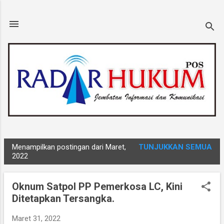
Langsung ke konten utama
Menampilkan postingan dari Maret,
TUNJUKKAN SEMUA
P
2022
o
s
Oknum Satpol PP Pemerkosa LC, Kini
t
Ditetapkan Tersangka.
i
n
Maret 31, 2022