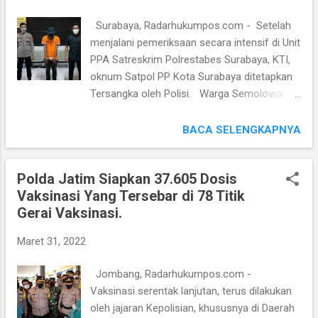
g
Surabaya, Radarhukumpos.com - Setelah
a
menjalani pemeriksaan secara intensif di Unit
n
PPA Satreskrim Polrestabes Surabaya, KTI,
oknum Satpol PP Kota Surabaya ditetapkan
Tersangka oleh Polisi. Warga Semolowaru
Surabaya itu terbukti melakukan kekerasan,
memaksa seseorang melakukan perbuatan
BACA SELENGKAPNYA
cabul sebagaimana dimaksud dalam Pasal
286 KUHP dan atau Pasal 289 KUHP. Maka
Polda Jatim Siapkan 37.605 Dosis
dia ditetapkan Tersangka berdasarkan
Vaksinasi Yang Tersebar di 78 Titik
Laporan Polisi Nomor : LP/B/
Gerai Vaksinasi.
439/III/2021/SPKT POLRESTABES
SURABAYA/POLDA JAWA TIMUR, tanggal 27
Maret 31, 2022
maret 2021. Korbannya, DAP (24), LC di
Karaoke M9, asal Gadukan Timur Baru,
Jombang, Radarhukumpos.com -
Surabaya. Ditetapkannya oknum Satpol PP
Vaksinasi serentak lanjutan, terus dilakukan
sebagai Tersangka dibenarkan oleh Kasat
oleh jajaran Kepolisian, khususnya di Daerah
Reskrim Polrestabes Surabaya AKBP Mirzal