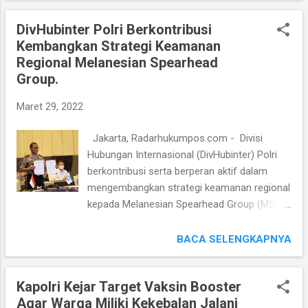
AKBP Apip Ginanjar, Rabu (30/3/2022).
halaman Satlantas dan saat itu Kapolres
“Secara prib...
DivHubinter Polri Berkontribusi
Sampang AKBP Arman, S.I.K., M.Si yang di
Kembangkan Strategi Keamanan
dampingi oleh Wakapolres Kompol Jalaludin,
Regional Melanesian Spearhead
S.H serta Kasatlantas AKP A.Nasution, S.H.,
Group.
M.H dan Kasi Humas Iptu Sunarno, S.H.
AKBP Arman menjelaskan, bahwa pada hari
Maret 29, 2022
Minggu, sekitar pukul 01.00 Wib lalu,
Satlantas Polres Sampang melakukan
Jakarta, Radarhukumpos.com - Divisi
kegiatan penindakan Balap Liar dan Knalpot
Hubungan Internasional (DivHubinter) Polri
Brong berada di Jalan Samsul Arifin,
berkontribusi serta berperan aktif dalam
Sampang, Madura. Dalam penindakan Balap
mengembangkan strategi keamanan regional
Liar dan Knalpot Brong tersebut, anggota
kepada Melanesian Spearhead Group (MSG).
Satlantas Polres Sampang berhasil
Hal itu disampaikan oleh Kadiv Hubinter
mengamankan 40 Unit kendaraan sepeda
Irjen Johni Asadoma dalam acara serah
BACA SELENGKAPNYA
motor yang sebagian tidak dilengkapi surat-
terima sumbangan sukarela dari Polri hingga
surat kepemilikan kendaraan. “Setia...
kelompok tombak Melanesia untuk
Kapolri Kejar Target Vaksin Booster
mengembangkan strategi keamanan regional
Agar Warga Miliki Kekebalan Jalani
di Hotel Sheraton Grand Jakarta Gandaria