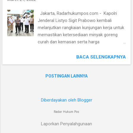
karena fakta sudah terang benderang. MAKI
mengharap pidsus segera bergerak cepat
Jakarta, Radarhukumpos.com - Kapolri
mengungkapn kasus ini, ungkap mas'ud.
Jenderal Listyo Sigit Prabowo kembali
(Effendi)
melanjutkan rangkaian kunjungan kerja untuk
memastikan ketersediaan minyak goreng
curah dan kemasan serta harga
penjualannya kepada masyarakat sesuai
dengan kebijakan yang dikeluarkan oleh
BACA SELENGKAPNYA
Pemerintah. Setelah mengecek di Pasar
Minggu, Jakarta Selatan, Kapolri kali ini
POSTINGAN LAINNYA
meninjau pihak produsen di PT. Asianagro
Agungjaya, Cilincing, Jakarta Utara. Dalam
tinjauannya kali ini, Kapolri mengecek
bersama dengan Menteri Perdagangan
Diberdayakan oleh Blogger
Muhammad Lutfi dan Menteri Perindustrian
Radar Hukum Pos
(Menperin) Agus Gumiwang Kartasasmita.
“Hari ini, kita mengecek langsung ke PT.
Laporkan Penyalahgunaan
Asianagro Agungjaya, mereka sampaikan