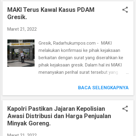
Wiratno, M.Sc Dirjen KSDAE, Kementerian
menjalankan ibadah Ramadhan dengan
MAKI Terus Kawal Kasus PDAM
LHK, menjelaskan. Penghargaan ini diberikan
nyaman dan tenang. Di sinilah peran para Da’i
Gresik.
karena pihak kepolisian khususnya Polda
Kamtibmas ...
Jatim beserta jajarannya telah terbukti
Maret 21, 2022
membantu penegakan hukum dan
pencegahan perdagangan satwa liar di
Gresik, Radarhukumpos.com - MAKI
wilayah Jawa Timur. “Prestasi Polda Jawa
melakukan konfirmasi ke pihak kejaksaan
Timur saya kira sudah terbukti mulai tahun
berkaitan dengan surat yang diserahkan ke
2015 sampai dengan 2022 selalu ada proses
pihak kejaksaan gresik. Dalam hal ini MAKI
penegakan hukum, terutama ini proses
menanyakan perihal surat tersebut yang
penghargaan oleh Dirjen kepada jajaran
berkaitan dengan kasus di PDAM. Pihak MAKI
Polda, sebagai rasa terima kasih dan
ditemui petugas PTSP Kejaksaan sebagai
BACA SELENGKAPNYA
apresiasi Kepada jajaran Polda sampai ke
pintu awal untuk peroleh keterangan,
Polresta, Polres dan seluruhnya di seluruh
disampaikan oleh kesekretariatan kejaksaan
Jawa Timur, bisa menjadi contoh untuk
Kapolri Pastikan Jajaran Kepolisian
yang dalam hal ini disampaikan bahwa surat
Polda – Polda lain juga,” ucapnya Di...
Awasi Distribusi dan Harga Penjualan
MAKI di disposisi ke Pidsus. Mudah-
Minyak Goreng.
mudahan ada langkah maju dalam
penanganan kasus ini untuk lebih serius,
Maret 21, 2022