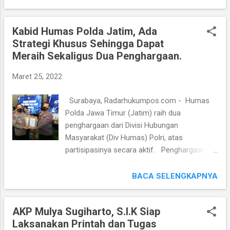
Jatim Marsma TNI Rudy Iskandar serta
pimpinan untuk menunjang pelaksanaan
Pejabat Utama Mabes Polri dan Pejabat
tugas personel di lapangan,” papar AKBP
Kabid Humas Polda Jatim, Ada
Utama Polda Jatim, Sabtu (26/3/2022),
Teddy Chandra, Minggu (27/3/2022). Teddy...
Strategi Khusus Sehingga Dapat
melakukan pengecekan ketersediaan dan
Meraih Sekaligus Dua Penghargaan.
pendistribusian minyak goreng dari tingkat
pasar, distributor serta pabrik. Selain
Maret 25, 2022
memastikan distribusi lancar dan
pasokannya tersedia, jenderal bintang empat
Surabaya, Radarhukumpos.com - Humas
itu juga mengecek harga jual minyak curah
Polda Jawa Timur (Jatim) raih dua
sesuai dengan Harga Eceran Tertinggi (HET)
penghargaan dari Divisi Hubungan
yang ditetapkan pemerintah. Ketersedian
Masyarakat (Div Humas) Polri, atas
minyak goreng curah di pasar Wonokromo
partisipasinya secara aktif. Penghargaan
Surabaya terpenuhi dengan harga
tersebut adalah Peringkat “Pertama (I)
Rp15.500/kg, sedangkan untuk minyak
Amplifikasi Pemberitaan Terbanyak
BACA SELENGKAPNYA
goreng kemasan juga terpenuhi dengan
Bidhumas Polda jajaran” dan Peringkat “
merek Sunco, Fortune, Sofia dan Filma
Ketiga (III) Posting Berita Terbanyak pada
dengan harga sudah mengikuti Harga Eceran
AKP Mulya Sugiharto, S.I.K Siap
Website Divhumas Polri”. Penghargaan yang
Tertinggi (HET) yaitu rata rata Rp24.000/li...
Laksanakan Printah dan Tugas
diberikan dalam kegiatan Rapat Kerja Teknis