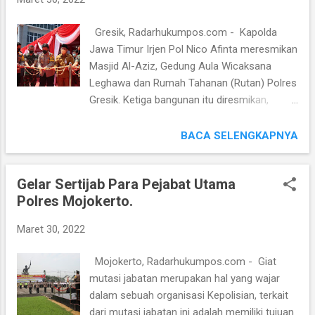
menuju Pulau Gili Ketapang. Kapolres
Probolinggo AKBP Teuku Arsya Khadafi
Gresik, Radarhukumpos.com - Kapolda
menyampaikan, bahwa terkait patroli laut ini
Jawa Timur Irjen Pol Nico Afinta meresmikan
dalam rangka untuk mengantisipasi
Masjid Al-Aziz, Gedung Aula Wicaksana
pelanggaran pelanggaran yang ada di wilayah
Leghawa dan Rumah Tahanan (Rutan) Polres
perairan Polres Probolinggo. “Ini bentuk
Gresik. Ketiga bangunan itu diresmikan,
antisipasi pelanggaran yang ada di perairan
Selasa (29/03/2022). Peresmian ke tiga
seperti pelanggaran jalur menangkap ikan,
bangunan itu ditandai dengan pemotongan
BACA SELENGKAPNYA
menggunakan alat tangkap ikan ilegal, dan
tumpeng dan pengguntingan pita langsung
lainnya,” ungkap AKBP Teuku Arsya Khadafi.
oleh Kapolda Jatim Irjen Pol Nico Afinta.
Lebih lanjut, Kapolr...
Gelar Sertijab Para Pejabat Utama
Irjen Pol Nico Afinta mengatakan, sinergitas
Polres Mojokerto.
Forkopimda, Tokoh Agama dan Tokoh
Masyarakat, membuat penanganan pandemi
Maret 30, 2022
covid19 wilayah Gresik membaik. “Sekarang
saya hadir untuk meresmikan Rumah
Mojokerto, Radarhukumpos.com - Giat
Tahanan, Gedung Aula Wicaksana Leghawa
mutasi jabatan merupakan hal yang wajar
dan Masjid Al-Aziz. Besar harapan saya
dalam sebuah organisasi Kepolisian, terkait
dengan adanya Masjid Al-Aziz didepan
dari mutasi jabatan ini adalah memiliki tujuan