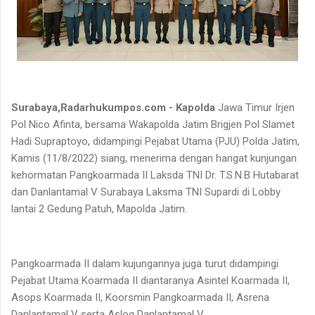
Surabaya,Radarhukumpos.com - Kapolda
Jawa Timur Irjen
Pol Nico Afinta, bersama Wakapolda Jatim Brigjen Pol Slamet
Hadi Supraptoyo, didampingi Pejabat Utama (PJU) Polda Jatim,
Kamis (11/8/2022) siang, menerima dengan hangat kunjungan
kehormatan Pangkoarmada II Laksda TNI Dr. T.S.N.B Hutabarat
dan Danlantamal V Surabaya Laksma TNI Supardi di Lobby
lantai 2 Gedung Patuh, Mapolda Jatim.
Pangkoarmada II dalam kujungannya juga turut didampingi
Pejabat Utama Koarmada II diantaranya Asintel Koarmada II,
Asops Koarmada II, Koorsmin Pangkoarmada II, Asrena
Danlantamal V serta Aslog Danlantamal V.