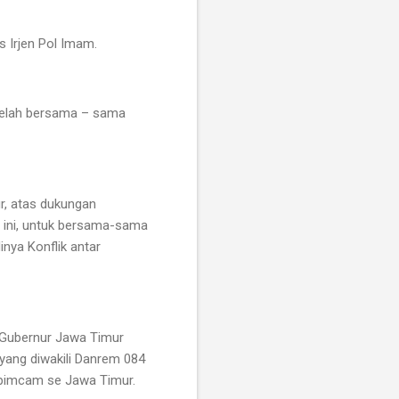
as Irjen Pol Imam.
telah bersama – sama
r, atas dukungan
t ini, untuk bersama-sama
nya Konflik antar
h Gubernur Jawa Timur
yang diwakili Danrem 084
opimcam se Jawa Timur.