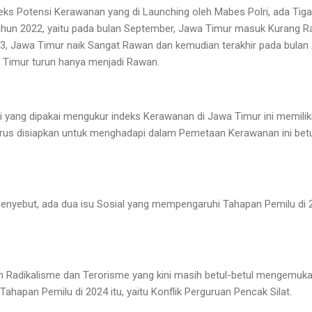
deks Potensi Kerawanan yang di Launching oleh Mabes Polri, ada Ti
Tahun 2022, yaitu pada bulan September, Jawa Timur masuk Kurang R
23, Jawa Timur naik Sangat Rawan dan kemudian terakhir pada bulan 
 Timur turun hanya menjadi Rawan.
ang dipakai mengukur indeks Kerawanan di Jawa Timur ini memiliki
arus disiapkan untuk menghadapi dalam Pemetaan Kerawanan ini betul-
enyebut, ada dua isu Sosial yang mempengaruhi Tahapan Pemilu di 
 Radikalisme dan Terorisme yang kini masih betul-betul mengemuka
hapan Pemilu di 2024 itu, yaitu Konflik Perguruan Pencak Silat.