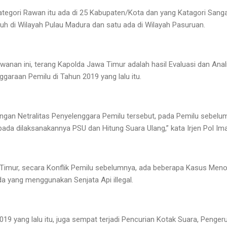
ategori Rawan itu ada di 25 Kabupaten/Kota dan yang Katagori Sang
ruh di Wilayah Pulau Madura dan satu ada di Wilayah Pasuruan.
anan ini, terang Kapolda Jawa Timur adalah hasil Evaluasi dan Ana
garaan Pemilu di Tahun 2019 yang lalu itu.
ngan Netralitas Penyelenggara Pemilu tersebut, pada Pemilu sebelumnya
ada dilaksanakannya PSU dan Hitung Suara Ulang,” kata Irjen Pol Im
Timur, secara Konflik Pemilu sebelumnya, ada beberapa Kasus Menon
a yang menggunakan Senjata Api illegal.
19 yang lalu itu, juga sempat terjadi Pencurian Kotak Suara, Penge