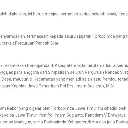
oleh diabaikan, ini harus menjadi perhatian serius seluruh pihak,” teg
enyampaikan, terimakasih kepada seluruh jajaran Forkopimda yang 
 terkait Perguruan Pencak Silat.
ada rekan-rekan Forkopimda di Kabupaten/Kota, terutama Ibu Gubernu
ngajak para anggota dari Simpatisan seluruh Perguruan Pencak Sila
Desa, maupun di Kecamatan yang menjadi salah satu Pemicu terjadi
ngkas Kapolda Jawa Timur Irjen Pol Drs. Imam Sugianto, M.Si.
alam Rakor yang digelar oleh Forkopimda Jawa Timur itu dihadiri ole
Kapolda Jawa Timur Irjen Pol Imam Sugianto, Pangdam V Brawijaya, 
. Yusman Madayun, serta Forkopimda Kabupaten/Kota dan juga Fork