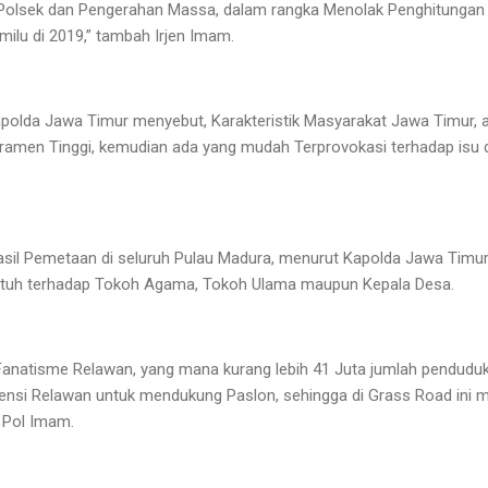
sek dan Pengerahan Massa, dalam rangka Menolak Penghitungan Hasi
milu di 2019,” tambah Irjen Imam.
apolda Jawa Timur menyebut, Karakteristik Masyarakat Jawa Timur,
ramen Tinggi, kemudian ada yang mudah Terprovokasi terhadap isu 
asil Pemetaan di seluruh Pulau Madura, menurut Kapolda Jawa Timu
atuh terhadap Tokoh Agama, Tokoh Ulama maupun Kepala Desa.
 Fanatisme Relawan, yang mana kurang lebih 41 Juta jumlah penduduk
nsi Relawan untuk mendukung Paslon, sehingga di Grass Road ini m
n Pol Imam.