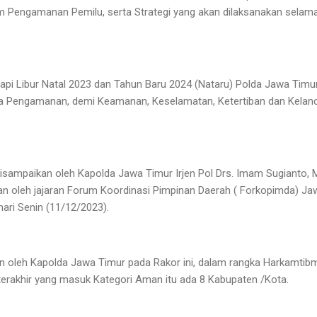
lam Pengamanan Pemilu, serta Strategi yang akan dilaksanakan sel
i Libur Natal 2023 dan Tahun Baru 2024 (Nataru) Polda Jawa Timu
la Pengamanan, demi Keamanan, Keselamatan, Ketertiban dan Kelanc
 disampaikan oleh Kapolda Jawa Timur Irjen Pol Drs. Imam Sugianto, 
an oleh jajaran Forum Koordinasi Pimpinan Daerah ( Forkopimda) Jaw
hari Senin (11/12/2023).
kan oleh Kapolda Jawa Timur pada Rakor ini, dalam rangka Harkamtib
erakhir yang masuk Kategori Aman itu ada 8 Kabupaten /Kota.