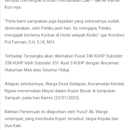
sempat memergoki Korban memasukan Laki – laki ke Kamar
Kos-nya.
“Perlu kami sampaikan juga kejadian yang sebenarnya sudah
direncanakan, oleh Pelaku jauh hari. Itu mengapa, Pelaku
mengajak bertemu Korban di Hotel wilayah Kediri,” ujar Kombes
Pol Farman, S.H, S.I.K, M.H.
Terhadap Tersangka akan dikenakan Pasal 340 KUHP Subsider
338 KUHP lebih Subsider 351 Ayat 3 KUHP dengan Ancaman
Hukuman Mati atau Seumur Hidup.
Adapun sebelumnya, Warga Desa Dadapan, Kecamatan Kendal,
Ngawi menemukan Mayat dalam Koper Besar di tumpukan
Sampah, pada hari Kamis (23/01/2025).
Bahkan Penemuan ini dilaporkan oleh Yusuf Ali, Warga
setempat, yang membuka Koper tersebut, tanpa Kepala dan
Dua Kaki.