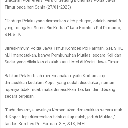
dilakukan Konferensi Pers di Gedung Bidhumas Polda Jawa
Timur pada hari Senin (27/01/2025).
“Terduga Pelaku yang diamankan oleh petugas, adalah inisial A
yang mengaku, Suami Siri Korban,” kata Kombes Pol Dirmanto,
S.H, S.I.K.
Dirreskrimum Polda Jawa Timur Kombes Pol Farman, S.H, S.I.K,
M.H mengatakan, bahwa Pembunuhan Mutilasi secara Keji dan
Sadis, yang dilakukan disalah satu Hotel di Kediri, Jawa Timur.
Bahkan Pelaku telah merencanakan, yaitu Korban siap
dimasukkan kedalam Koper yang sudah disediakan, namun
rupanya tidak muat, maka dimasukkan Tas lain dan dibuang
secara terpisah.
"Pada dasarnya, awalnya Korban akan dimasukkan secara utuh
di Koper, tapi dikarenakan tidak cukup itulah, jadi di Mutilasi,"
tandas Kombes Pol Farman S.H, S.I.K, M.H.