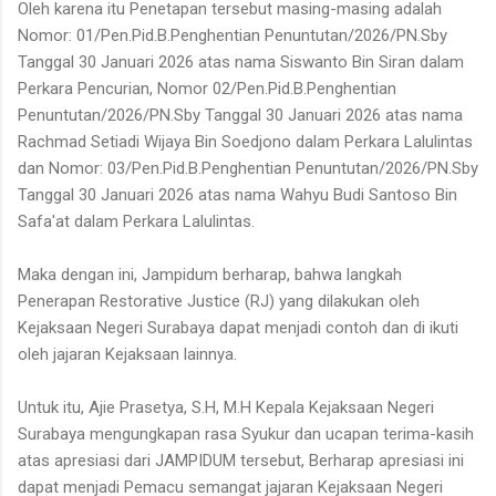
Oleh karena itu Penetapan tersebut masing-masing adalah
Nomor: 01/Pen.Pid.B.Penghentian Penuntutan/2026/PN.Sby
Tanggal 30 Januari 2026 atas nama Siswanto Bin Siran dalam
Perkara Pencurian, Nomor 02/Pen.Pid.B.Penghentian
Penuntutan/2026/PN.Sby Tanggal 30 Januari 2026 atas nama
Rachmad Setiadi Wijaya Bin Soedjono dalam Perkara Lalulintas
dan Nomor: 03/Pen.Pid.B.Penghentian Penuntutan/2026/PN.Sby
Tanggal 30 Januari 2026 atas nama Wahyu Budi Santoso Bin
Safa'at dalam Perkara Lalulintas.
Maka dengan ini, Jampidum berharap, bahwa langkah
Penerapan Restorative Justice (RJ) yang dilakukan oleh
Kejaksaan Negeri Surabaya dapat menjadi contoh dan di ikuti
oleh jajaran Kejaksaan lainnya.
Untuk itu, Ajie Prasetya, S.H, M.H Kepala Kejaksaan Negeri
Surabaya mengungkapan rasa Syukur dan ucapan terima-kasih
atas apresiasi dari JAMPIDUM tersebut, Berharap apresiasi ini
dapat menjadi Pemacu semangat jajaran Kejaksaan Negeri