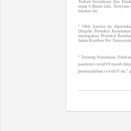
Terkait Sosialisasi dan Ed
sejak 6 Bulan lalu. Ternyat
masker itu.
" Oleh karena itu diperlu
Disiplin Protokol Kesehata
menegakan Protokol Kesehat
Jatim Kombes Pol Trunoyudo
" Tentang Sosialisasi, Eduk
pandemi covid19 masih diny
permasalahan covid19 itu,"