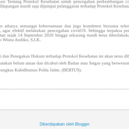
ukasi Tentang Protokol Kesehatan untuk pencegahan perkembangan c
a dilapangan masih saja dijumpai pelanggaran terhadap Protokol Keseh
kan adanya semangat kebersamaan dan juga komitmen bersama sel
n, agar efektif melakukan pencegahan covid19. Sehingga terpaksa p
an sejak 14 September 2020 hingga sekarang masih terus diberlakuk
 Wisnu Andiko, S.I.K.
asi dan Penegakan Hukum terhadap Protokol Kesehatan ini akan terus di
atakan belum aman dan dicabut oleh Badan atau Satgas yang berwena
 pungkas Kabidhumas Polda Jatim. (BERTUS).
Diberdayakan oleh Blogger