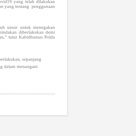
ovid19 yang telah dilakukan
atan yang tentang penggunaan
uruh unsur untuk menegakan
enindakan diberlakukan demi
an," tutur Kabidhumas Polda
berlakukan, sepanjang
ng dalam menangani