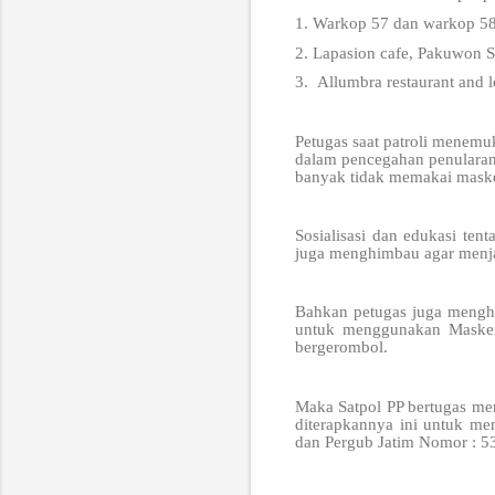
1. Warkop 57 dan warkop 58 
2. Lapasion cafe, Pakuwon 
3. Allumbra restaurant and 
Petugas saat patroli menemu
dalam pencegahan penularan
banyak tidak memakai maske
Sosialisasi dan edukasi te
juga menghimbau agar menjal
Bahkan petugas juga menghi
untuk menggunakan Masker 
bergerombol.
Maka Satpol PP bertugas men
diterapkannya ini untuk me
dan Pergub Jatim Nomor : 5