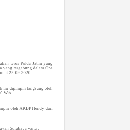
kan terus Polda Jatim yang
swa yang tergabung dalam Ops
Jumat 25-09-2020.
i ini dipimpin langsung oleh
00 Wib.
pimpin oleh AKBP Hendy dari
ayah Surabaya yaitu :