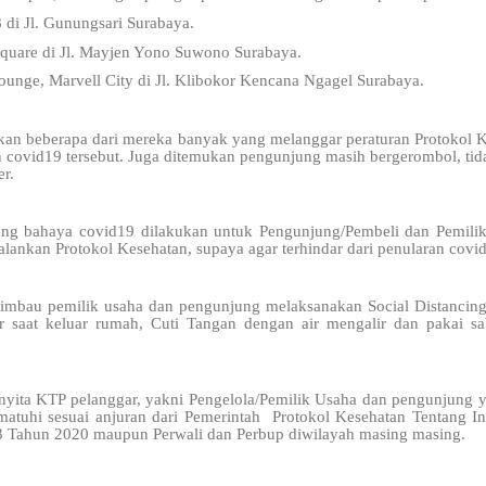
di Jl. Gunungsari Surabaya.
Square di Jl. Mayjen Yono Suwono Surabaya.
lounge, Marvell City di Jl. Klibokor Kencana Ngagel Surabaya.
kan beberapa dari mereka banyak yang melanggar peraturan Protokol 
 covid19 tersebut. Juga ditemukan pengunjung masih bergerombol, tid
r.
ntang bahaya covid19 dilakukan untuk Pengunjung/Pembeli dan Pemili
ankan Protokol Kesehatan, supaya agar terhindar dari penularan covi
mbau pemilik usaha dan pengunjung melaksanakan Social Distancing,
saat keluar rumah, Cuti Tangan dengan air mengalir dan pakai sa
yita KTP pelanggar, yakni Pengelola/Pemilik Usaha dan pengunjung ya
matuhi sesuai anjuran dari Pemerintah Protokol Kesehatan Tentang 
3 Tahun 2020 maupun Perwali dan Perbup diwilayah masing masing.