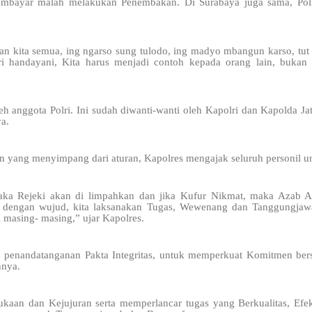
membayar malah melakukan Penembakan. Di Surabaya juga sama, Poli
aran kita semua, ing ngarso sung tulodo, ing madyo mbangun karso, tut 
ri handayani, Kita harus menjadi contoh kepada orang lain, bukan
 anggota Polri. Ini sudah diwanti-wanti oleh Kapolri dan Kapolda Ja
a.
 yang menyimpang dari aturan, Kapolres mengajak seluruh personil un
aka Rejeki akan di limpahkan dan jika Kufur Nikmat, maka Azab Al
 dengan wujud, kita laksanakan Tugas, Wewenang dan Tanggungjaw
i masing- masing,” ujar Kapolres.
n penandatanganan Pakta Integritas, untuk memperkuat Komitmen be
nnya.
an dan Kejujuran serta memperlancar tugas yang Berkualitas, Efek