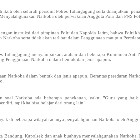
 ikuti oleh seluruh personil Polres Tulungagung serta dilanjutkan pen
Menyalahgunakan Narkoba oleh perwakilan Anggota Polri dan PNS Pol
dengan instruksi dari pimpinan Polri dan Kapolda Jatim, bahwa Polri 
n Narkoba serta tidak akan terlibat dalam Penggunaan maupun Peredar
es Tulungagung menyampaikan, arahan dan beberapa Komitmen Anti N
tang Penggunaan Narkoba dalam bentuk dan jenis apapun.
naan Narkoba dalam bentuk dan jenis apapun, Berantas peredaran Nark
o.
in soal Narkoba ada beberapa penekanan, yakni "Guru yang baik 
ndiri, tapi kita bisa belajar dari orang lain".
yak di beberapa wilayah adanya penyalahgunaan Narkoba oleh Anggota
ta Bandung, Kapolsek dan anak buahnya menyalahgunakan Narkoba. B