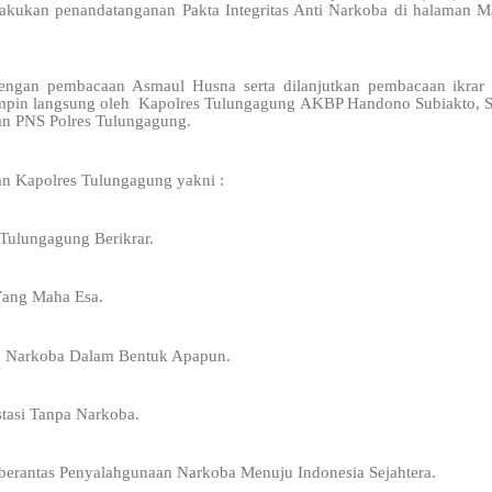
akukan penandatanganan Pakta Integritas Anti Narkoba di halaman M
 dengan pembacaan Asmaul Husna serta dilanjutkan pembacaan ikrar
impin langsung oleh Kapolres Tulungagung AKBP Handono Subiakto, S.
dan PNS Polres Tulungagung.
n Kapolres Tulungagung yakni :
Tulungagung Berikrar.
Yang Maha Esa.
n Narkoba Dalam Bentuk Apapun.
stasi Tanpa Narkoba.
erantas Penyalahgunaan Narkoba Menuju Indonesia Sejahtera.