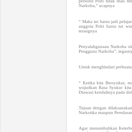
personil Polri tidak mau 
Narkoba,” ucapnya
“ Maka ini harus jadi pelaj
anggota Polri harus tut wu
terangnya
Penyalahgunaan Narkoba oleh
Pengguna Narkoba”. tegasny
Untuk menghindari perbuatan
“ Ketika kita Bersyukur, m
wujudkan Rasa Syukur kita
Diawasi kendalinya pada dir
Tujuan dengan dilaksanaka
Narkotika maupun Peredara
Agar menumbuhkan Keterbuka