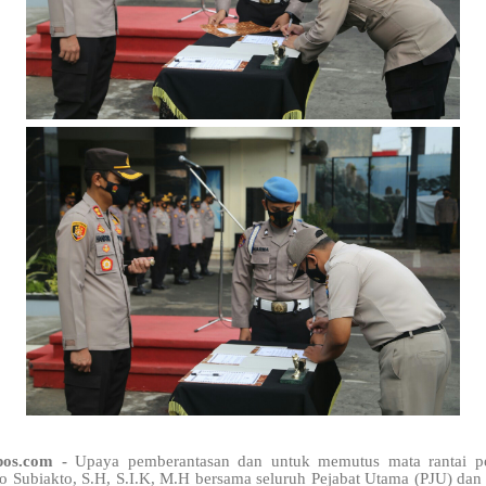
pos.com -
Upaya pemberantasan dan untuk memutus mata rantai pe
ubiakto, S.H, S.I.K, M.H bersama seluruh Pejabat Utama (PJU) dan