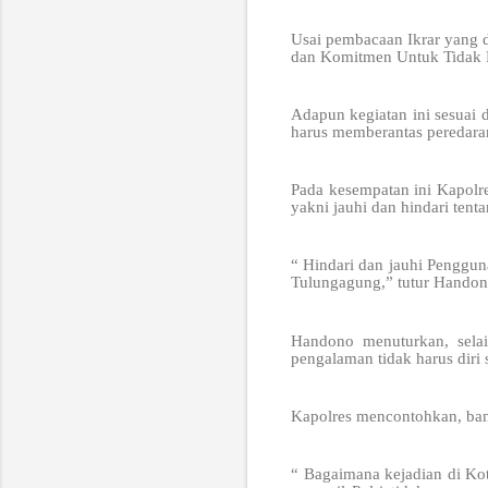
Usai pembacaan Ikrar yang di
dan Komitmen Untuk Tidak 
Adapun kegiatan ini sesuai 
harus memberantas peredara
Pada kesempatan ini Kapolr
yakni jauhi dan hindari ten
“ Hindari dan jauhi Penggu
Tulungagung,” tutur Handon
Handono menuturkan, sela
pengalaman tidak harus diri se
Kapolres mencontohkan, ban
“ Bagaimana kejadian di Ko