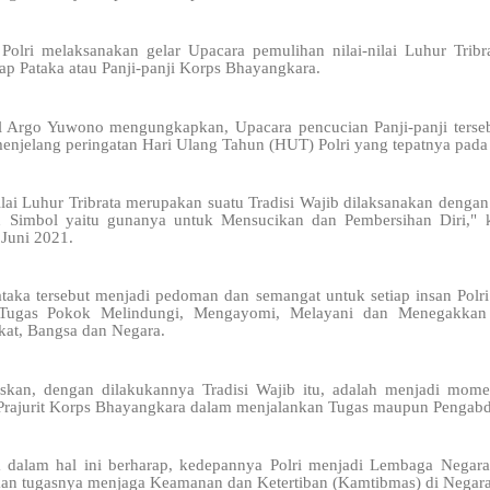
olri melaksanakan gelar Upacara pemulihan nilai-nilai Luhur Tribra
p Pataka atau Panji-panji Korps Bhayangkara.
l Argo Yuwono mengungkapkan, Upacara pencucian Panji-panji terse
enjelang peringatan Hari Ulang Tahun (HUT) Polri yang tepatnya pada t
ilai Luhur Tribrata merupakan suatu Tradisi Wajib dilaksanakan denga
n Simbol yaitu gunanya untuk Mensucikan dan Pembersihan Diri," 
 Juni 2021.
taka tersebut menjadi pedoman dan semangat untuk setiap insan Polr
 Tugas Pokok Melindungi, Mengayomi, Melayani dan Menegakka
at, Bangsa dan Negara.
skan, dengan dilakukannya Tradisi Wajib itu, adalah menjadi mome
Prajurit Korps Bhayangkara dalam menjalankan Tugas maupun Pengabd
alam hal ini berharap, kedepannya Polri menjadi Lembaga Negara 
an tugasnya menjaga Keamanan dan Ketertiban (Kamtibmas) di Negara 