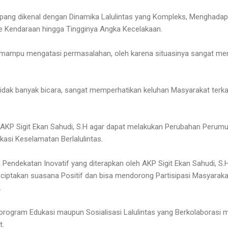
ng dikenal dengan Dinamika Lalulintas yang Kompleks, Menghadapi
 Kendaraan hingga Tingginya Angka Kecelakaan.
an mampu mengatasi permasalahan, oleh karena situasinya sangat m
 tidak banyak bicara, sangat memperhatikan keluhan Masyarakat ter
KP Sigit Ekan Sahudi, S.H agar dapat melakukan Perubahan Perumusa
asi Keselamatan Berlalulintas.
Pendekatan Inovatif yang diterapkan oleh AKP Sigit Ekan Sahudi, S.
iptakan suasana Positif dan bisa mendorong Partisipasi Masyaraka
.
rogram Edukasi maupun Sosialisasi Lalulintas yang Berkolaborasi 
t.