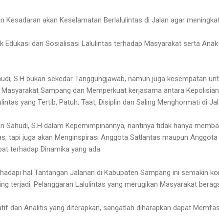
 Kesadaran akan Keselamatan Berlalulintas di Jalan agar meningkatk
Edukasi dan Sosialisasi Lalulintas terhadap Masyarakat serta Anak-a
udi, S.H bukan sekedar Tanggungjawab, namun juga kesempatan unt
ap Masyarakat Sampang dan Memperkuat kerjasama antara Kepolisia
intas yang Tertib, Patuh, Taat, Disiplin dan Saling Menghormati di Jal
Ekan Sahudi, S.H dalam Kepemimpinannya, nantinya tidak hanya mem
s, tapi juga akan Menginspirasi Anggota Satlantas maupun Anggota l
at terhadap Dinamika yang ada.
ghadapi hal Tantangan Jalanan di Kabupaten Sampang ini semakin kom
ng terjadi. Pelanggaran Lalulintas yang merugikan Masyarakat bera
f dan Analitis yang diterapkan, sangatlah diharapkan dapat Memfasil