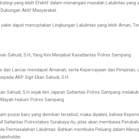
rategi yang lebih Efektif dalam menangani masalah Lalulintas yang 
n Dukungan Aktif Masyarakat.
 yakin dapat menciptakan Lingkungan Lalulintas yang lebih Aman, Tert
Ekan Sahudi, S.H, Yang Kini Menjabat Kasatlantas Polres Sampang
 dan Lancar mendapat Amanah, serta Kepercayaan dari Pimpinan, u
epada AKP Sigit Ekan Sahudi, S.H.
Ekan Sahudi, S.H sejak kini Jajaran Satlantas Polres Sampang melaku
i Wilayah Hukum Polres Sampang.
alam posisi baru yang diemban tersebut, maka diyakini, bahwa Kepem
IM Satlantas Polrestabes Surabaya itu, jelas akan membawa Peruba
lola Permasalahan Lalulintas. Bahkan membuka Peluang dalam Menci
akeholder.