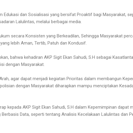
 Edukasi dan Sosialisasi yang bersifat Proaktif bagi Masyarakat, s
adaran Lalulintas, melalui berbagai media.
ukum secara Konsisten yang Berkeadilan, Sehingga Masyarakat per
yang lebih Aman, Tertib, Patuh dan Kondusif.
kan, bahwa kehadiran AKP Sigit Ekan Sahudi, S.H sebagai Kasatlant
lisi dengan Masyarakat.
 Arah, agar dapat menjadi kegiatan Prioritas dalam membangun Kep
epolisian dengan Masyarakat diharapkan mampu menciptakan Kesadara
rap kepada AKP Sigit Ekan Sahudi, S.H dalam Kepemimpinan dapat 
 Berbasis Data, seperti tentang Analisis Kecelakaan Lalulintas dan 