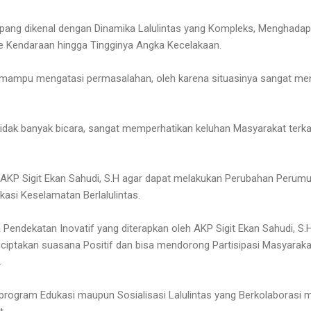
ng dikenal dengan Dinamika Lalulintas yang Kompleks, Menghadapi
 Kendaraan hingga Tingginya Angka Kecelakaan.
an mampu mengatasi permasalahan, oleh karena situasinya sangat m
 tidak banyak bicara, sangat memperhatikan keluhan Masyarakat ter
KP Sigit Ekan Sahudi, S.H agar dapat melakukan Perubahan Perumusa
asi Keselamatan Berlalulintas.
Pendekatan Inovatif yang diterapkan oleh AKP Sigit Ekan Sahudi, S.
iptakan suasana Positif dan bisa mendorong Partisipasi Masyaraka
.
rogram Edukasi maupun Sosialisasi Lalulintas yang Berkolaborasi 