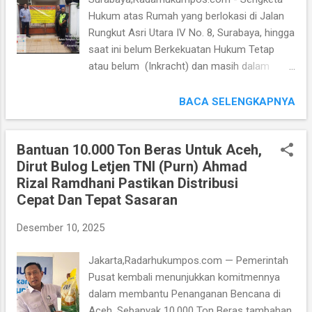
Atap (Samsat) untuk di Wilayah Jawa Timur.
Hukum atas Rumah yang berlokasi di Jalan
Adapun upaya tentang Perbaikan serta
Rungkut Asri Utara IV No. 8, Surabaya, hingga
Terobosan yang berkesinambungan itu kini
saat ini belum Berkekuatan Hukum Tetap
hasilnya mulai dapat dirasakan oleh
atau belum (Inkracht) dan masih dalam
Masyarakat," ungkap Iptu M. Ibnu Katsir Riska
proses upaya Hukum Kasasi di Mahkamah
selaku Kanit Regident Samsat Kabupaten
Agung Republik Indonesia. Hal tersebut
BACA SELENGKAPNYA
Mojokerto. Maka Pelayanan di Samsat
disampaikan oleh Nurul Huda, S.H, yakni
Kabupaten kini dinilai lebih Cepat, Transparan,
Kuasa Hukum Arief Ismunandar, yang saat
dan Humanis kepada Wajib Pajak (WP)...
Bantuan 10.000 Ton Beras Untuk Aceh,
ini tengah memperjuangkan hak kliennya
Dirut Bulog Letjen TNI (Purn) Ahmad
dalam Perkara Perdata yang bermula dari
Rizal Ramdhani Pastikan Distribusi
diterbitkannya Akta Hibah Nomor: 12 Tanggal
Cepat Dan Tepat Sasaran
8 April 2006 yang dibuat dihadapan Ariyani,
S.H., Notaris di Surabaya yang dianggapnya
Desember 10, 2025
non Prosedural . “Perlu kami tegaskan
kepada publik, bahwa Perkara ini belum
Jakarta,Radarhukumpos.com — Pemerintah
selesai secara Hukum. Oleh karena itu, tidak
Pusat kembali menunjukkan komitmennya
ada satu pun pihak yang dapat menyatakan
dalam membantu Penanganan Bencana di
atau menampilkan seolah-olah telah memiliki
Aceh. Sebanyak 10.000 Ton Beras tambahan