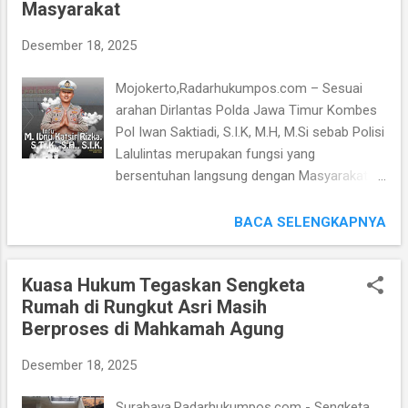
Masyarakat
disebutkan, bahwa AKBP William Coenelis
Tanasale (WT) diperintahkan menjalankan
Desember 18, 2025
tugas sebagai Pamen Polda Jawa Timur.
Sementara, untuk tugas Kepolisian di Polres
Mojokerto,Radarhukumpos.com – Sesuai
Tuban, Jawa Timur sementara dipimpin oleh
arahan Dirlantas Polda Jawa Timur Kombes
Kombes Agung Setyo Nugroho. Alasan
Pol Iwan Saktiadi, S.I.K, M.H, M.Si sebab Polisi
Polda Jawa Timur Berhentikan Sementara
Lalulintas merupakan fungsi yang
AKBP William Cornelis Tanasale (WT) dari
bersentuhan langsung dengan Masyarakat.
Jabatan Kapolres Tuban. Dalam hal ini Kabid
Maka diharapkan tentang instruksi program
Humas Polda Jawa Timur Kombes Pol Jules
"Polantas Menyapa" Masyarakat agar bisa
BACA SELENGKAPNYA
Abraham Abast ketika dikonfirmasi
dirasakan atas kehadiran Polisi Lalulintas,
mengatakan, bahwa benar AKBP William
khususnya petugas di Unit Pelayanan Kantor
Cornelis Tanasale (WT) telah diberh...
Kuasa Hukum Tegaskan Sengketa
Samsat tersebut. Dirlantas Polda Jawa Timur
Rumah di Rungkut Asri Masih
terus melakukan inovasi tentang dalam
Berproses di Mahkamah Agung
Bidang Layanan Publik. Berbagai inovasi dan
terobosan itu adalah upaya untuk
Desember 18, 2025
meningkatkan tentang Kualitas Pelayanan
Publik, Sistem Administrasi Manunggal Satu
Surabaya,Radarhukumpos.com - Sengketa