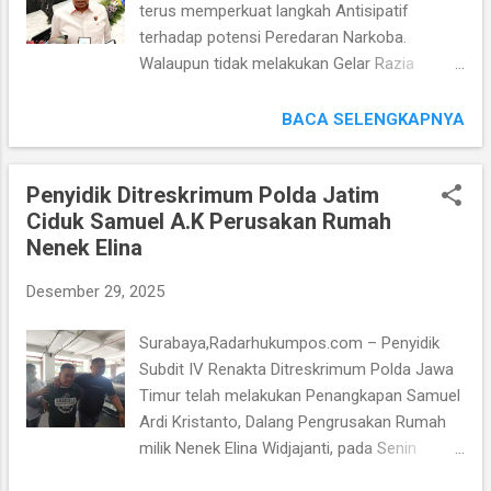
terus memperkuat langkah Antisipatif
dalam semangat Jogo Jawa Timur. Dalam
terhadap potensi Peredaran Narkoba.
rilis akhir Tahun, Kapolda Jawa Timur
Walaupun tidak melakukan Gelar Razia
menegaskan, komitmennya untuk Menjaga
Khusus di malam perayaan Pergantian
Supremasi Hukum dan Stabilitas Keamanan
Tahun, Polda Jawa Timur memastikan
BACA SELENGKAPNYA
sebagai bagian dari dukungan terhadap
Pengamanan dan Pengawasan tetap
program Strategis Nasional menuju
dilakukan secara menyeluruh diwilayah
Indonesia Emas. Kapolda Jawa Timur juga
Penyidik Ditreskrimum Polda Jatim
Hukum Jawa Timur, guna menjaga situasi
menyoroti meningkatnya Mobilitas Ma...
Ciduk Samuel A.K Perusakan Rumah
tetap Aman dan Kondusif. Terkait hal itu
Nenek Elina
disampaikan langsung oleh Direktur Reserse
Narkoba Polda Jawa Timur Kombes Pol
Desember 29, 2025
Robert Da Costa, S.I.K, M.H pada Konferensi
Pers yang digelar di Gedung Mahameru Polda
Surabaya,Radarhukumpos.com – Penyidik
Jawa Timur, Senin (29/12/2025). Kombes Pol
Subdit IV Renakta Ditreskrimum Polda Jawa
Robert Da Costa juga menegaskan, bahwa
Timur telah melakukan Penangkapan Samuel
Narkoba ternyata masih menjadi ancaman
Ardi Kristanto, Dalang Pengrusakan Rumah
serius, yang sangat memerlukan
milik Nenek Elina Widjajanti, pada Senin
Kewaspadaan berkelanjutan seluruh pihak,
(29/12/2025). Sedangkan pihak Subdit IV
baik dari aparat Penegak Hukum maupun dari