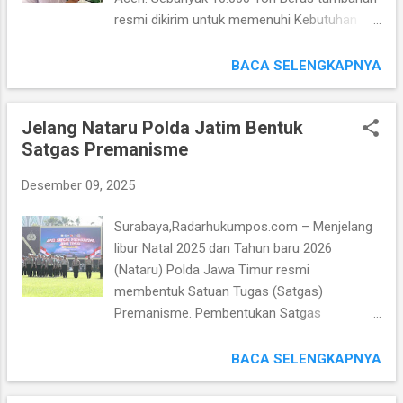
kepastian Hukum secara Falid atas Objek
resmi dikirim untuk memenuhi Kebutuhan
Sengketa tersebut,” ujar Nurul Huda dalam
Pangan Warga Terdampak Banjir Bandang
keterangannya kepada wartawan media ini
dan Tanah Longsor yang melanda di
BACA SELENGKAPNYA
kamis (18/12/2025) di PN Surabaya. Ia
sejumlah Wilayah pada Rabu (26/11/2025).
menjelaskan, bahwa kliennya menempuh
Gubernur Aceh Muzakir Manaf (Mualem)
selu...
Jelang Nataru Polda Jatim Bentuk
mendapat apresiasi luas, karena dinilai Sigap
Satgas Premanisme
dan Efektif dalam menangani Kondisi
Darurat. Langkah cepat Mualem dilakukan
Desember 09, 2025
bersama Pemerintah Pusat melalui
koordinasi intensif dengan Perum Bulog dan
Surabaya,Radarhukumpos.com – Menjelang
Kementerian Pertanian, sehingga Suplai
libur Natal 2025 dan Tahun baru 2026
Beras bagi Masyarakat Aceh dapat terjamin,
(Nataru) Polda Jawa Timur resmi
terutama bagi mereka yang berada di Lokasi
membentuk Satuan Tugas (Satgas)
Bencana. Kepastian bantuan tersebut juga
Premanisme. Pembentukan Satgas
dikonfirmasi langsung oleh Direktur Utama
Premanisme ini merupakan langkah Strategis
Perum Bulog, Letjen TNI (Purn) Ahmad Rizal
untuk menciptakan Kondisi Aman jelang
BACA SELENGKAPNYA
Ramdhani, melalui sambungan telepon
Operasi Lilin Semeru 2025, maupun
kepada awak media. Dalam keterangannya,
Pengamanan Natal dan Tahun Baru. Kapolda