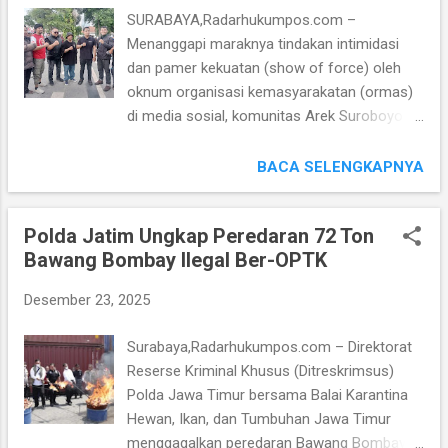
tetapi juga Pencegahan, serta peningkatan
SURABAYA,Radarhukumpos.com –
Kesadaran Hukum Masyarakat. “Penegakan
Menanggapi maraknya tindakan intimidasi
Hukum harus memberi manfaat nyata bagi
dan pamer kekuatan (show of force) oleh
Masyarakat. Karena itu, selain Penindakan,
oknum organisasi kemasyarakatan (ormas)
kami juga mengedepankan Pendekatan
di media sosial, komunitas Arek Suroboyo
Keadilan Restoratif, Edukasi Hukum, serta
Asli (ARSAS) secara resmi mengeluarkan
Optimalisasi Pemulihan Aset Negara,” tutur
pernyataan sikap tegas. ARSAS mengecam
BACA SELENGKAPNYA
Darwis Burhansyah S.H, M.H dalam
segala bentuk kegaduhan yang berpotensi
keterangan tertulisnya, pada hari Minggu
merusak kondusivitas dan kerukunan warga
(28/12/2025). Sepanjang Tahun 2025, Kejari
Polda Jatim Ungkap Peredaran 72 Ton
Kota Surabaya. Ketua Umum ARSAS, Herry
Tanjung Perak, Surabaya, Jawa Tim...
Bawang Bombay Ilegal Ber-OPTK
Bimantara, menegaskan bahwa jati diri Arek
Suroboyo adalah "Wani" (berani) karena
Desember 23, 2025
benar, bukan berani karena seragam atau
jumlah massa. Ia menilai aksi arogansi dan
Surabaya,Radarhukumpos.com – Direktorat
intimidasi yang dilakukan oknum tertentu
Reserse Kriminal Khusus (Ditreskrimsus)
telah melampaui batas dan meresahkan
Polda Jawa Timur bersama Balai Karantina
masyarakat luas. "Surabaya ini kota yang
Hewan, Ikan, dan Tumbuhan Jawa Timur
beradab dan menghargai hukum. Kami tidak
menggagalkan peredaran Bawang Bombay