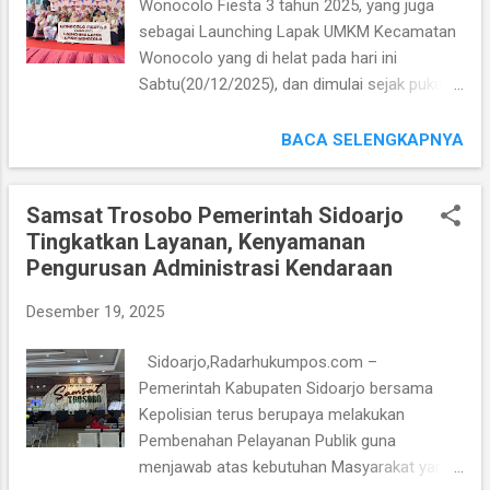
Wonocolo Fiesta 3 tahun 2025, yang juga
Kombes Pol Dr. Maruly Pardede, S.H, S.I..K,
sebagai Launching Lapak UMKM Kecamatan
M.H dinilai layak menerima Penghargaan
Wonocolo yang di helat pada hari ini
tersebut atas Integritas Kepemimpinan,
Sabtu(20/12/2025), dan dimulai sejak pukul
Inovasi, serta Kreativitasnya dalam
08:00 hingga pukul 12:00 Wib, mengikut
menangani berbagai Tindak Pidana Khusus.
sertakan 40 peserta pelaku usaha
BACA SELENGKAPNYA
“Di bawah Kepemimpinan Kombes Pol Dr.
UMKM(Usaha Mikro Kecil dan Menengah) dari
Maruly Pardede, S.H,...
lima kelurahan di wilayah kecamatan
Samsat Trosobo Pemerintah Sidoarjo
Wonocolo Surabaya. Hadir juga beberapa
Tingkatkan Layanan, Kenyamanan
tamu undangan dalam acara Launching
Pengurusan Administrasi Kendaraan
Lapak UMKM Kecamatan Wonocolo tersebut
diantaranya : 1. Camat Wonocolo 2. Danramil
Desember 19, 2025
Wonocolo 3. Kapolsek Wonocolo 4. Lurah se
Kec. Wonocolo 5. Dr. Lia Istifhama Anggota
Sidoarjo,Radarhukumpos.com –
DPD RI 6. Muhaimin anggota DPRD Kota
Pemerintah Kabupaten Sidoarjo bersama
Surabaya 7. Amalia Kabid Perikanan DKPP 8.
Kepolisian terus berupaya melakukan
Manajemen Hotel Bess Mansion 9.
Pembenahan Pelayanan Publik guna
Manajemen Hotel Ibis Southern 10.
menjawab atas kebutuhan Masyarakat yang
Manajemen Plaza Marina 11. Ketua KKMP se