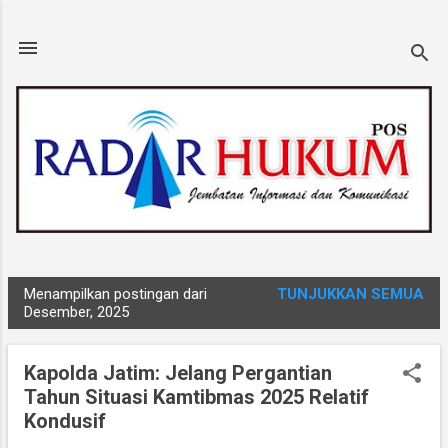
Langsung ke konten utama
Menampilkan postingan dari
TUNJUKKAN SEMUA
P
Desember, 2025
o
s
Kapolda Jatim: Jelang Pergantian
t
Tahun Situasi Kamtibmas 2025 Relatif
i
Kondusif
n