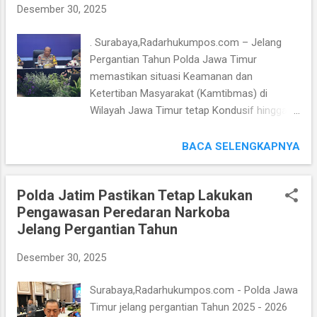
g
Desember 30, 2025
a
. Surabaya,Radarhukumpos.com – Jelang
n
Pergantian Tahun Polda Jawa Timur
memastikan situasi Keamanan dan
Ketertiban Masyarakat (Kamtibmas) di
Wilayah Jawa Timur tetap Kondusif hingga di
penghujung Jelang Tutup Tahun 2025. Hal itu
seperti yang disampaikan oleh Kapolda Jawa
BACA SELENGKAPNYA
timur Irjen Pol Drs. Nanang Avianto, M.Si saat
menggelar Konferensi Pers akhir Tahun 2025
Polda Jatim Pastikan Tetap Lakukan
di Gedung Mahameru Polda Jawa Timur,
Pengawasan Peredaran Narkoba
pada hari Senin (29/12/2025). “Situasi
Jelang Pergantian Tahun
Kamtibmas sepanjang Tahun 2025 di Jawa
Timur Relatif Kondusif,” ungkap Irjen Pol
Desember 30, 2025
Nanang Avianto. Kapolda Jawa Timur
mengatakan, bahwa kondisi itu bukan terjadi
Surabaya,Radarhukumpos.com - Polda Jawa
secara kebetulan, melainkan hasil kerja keras
Timur jelang pergantian Tahun 2025 - 2026
dan sinergi seluruh elemen Masyarakat