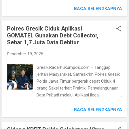
semakin meningkat. Salah satu langkah
Kec. Wonocolo Yang hadir dan menyaksikan
konkret yang dilakukan adalah Memusatkan
BACA SELENGKAPNYA
langsung bazar dari hasil pembinaan
Seluruh Pelayanan Sistem Administrasi
paguyuban UMKM yang mewakili dari lima
Manunggal Satu Atap (Samsat) menjadi satu
kelurahan di wilayah kecamatan Wonocolo
Polres Gresik Ciduk Aplikasi
lokasi Terpadu di Samsat Trosobo.
Surabaya . Diadakannya kegiat...
GOMATEL Gunakan Debt Collector,
Kebijakan ini sekaligus mengakhiri
Sebar 1,7 Juta Data Debitur
Operasional Pelayanan Samsat di Krian dan
mengalihkan keseluruhan Aktivitas Pelayanan
Desember 19, 2025
ke Lokasi yang baru dinilai lebih Layak,
Strategis dan Nyaman. Harapan langkah
Gresik,Radarhukumpos.com – Tanggap
Pemusatan Layanan ini sangat mampu
jeritan Masyarakat, Satreskrim Polres Gresik
memberikan dalam kemudahan Akses dan
Polda Jawa Timur bergerak cepat Ciduk 4
meningkatkan Kenyamanan, Kemudahan
orang Saksi terkait Praktik Penyalahgunaan
Pelayanan Masyarakat berbagai Pengurusan
Data Pribadi melalui Aplikasi ilegal
Administrasi Kendaraan Bermotor, mulai
"GOMATEL" Data yang dipergunakan Debt
Pembayaran Pajak, Pengesahan STNK,
Collector untuk menjaring Kendaraan Roda 4
BACA SELENGKAPNYA
hingga Layanan lainnya. Konsep Pelayanan
(Mobil) yang dikatagorikan telat bayar di
Terpadu satu lokasi, bahwa Pemerintah
Wilayah Hukum Polres Gresik. Pengungkapan
menargetkan Proses Pelayanan menjadi