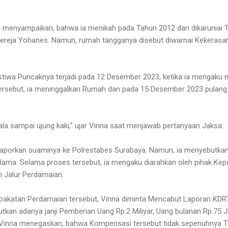
 menyampaikan, bahwa ia menikah pada Tahun 2012 dan dikaruniai T
Gereja Yohanes. Namun, rumah tangganya disebut diwarnai Kekerasan 
tiwa Puncaknya terjadi pada 12 Desember 2023, ketika ia mengaku
tersebut, ia meninggalkan Rumah dan pada 15 Desember 2023 pulang
pala sampai ujung kaki,” ujar Vinna saat menjawab pertanyaan Jaksa.
melaporkan suaminya ke Polrestabes Surabaya. Namun, ia menyebutk
lama. Selama proses tersebut, ia mengaku diarahkan oleh pihak Kepo
Jalur Perdamaian.
pakatan Perdamaian tersebut, Vinna diminta Mencabut Laporan KDRT
tkan adanya janji Pemberian Uang Rp.2 Miliyar, Uang bulanan Rp.75 
n, Vinna menegaskan, bahwa Kompensasi tersebut tidak sepenuhnya Te