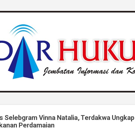
Langsung ke konten utama
is Selebgram Vinna Natalia, Terdakwa Ungka
kanan Perdamaian