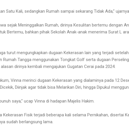
kan Satu Kali, sedangkan Rumah sampai sekarang Tidak Ada,” ujarnya
wa sejak Meninggalkan Rumah, dirinya Kesulitan bertemu dengan An
untuk Bertemu, bahkan pihak Sekolah Anak-anak menerima Surat L ar
uga turut mengungkapkan dugaan Kekerasan lain yang terjadi setela
n Rumah Tangga menggunakan Tongkat Golf serta dugaan Perseling
 alasan dirinya kembali mengajukan Gugatan Cerai pada 2024.
Hukum, Vinna merinci dugaan Kekerasan yang dialaminya pada 12 De
 Dicekik, Diinjak agar tidak bisa Melarikan Diri, hingga Dipukul menggu
unuh saya,” ucap Vinna di hadapan Majelis Hakim.
ekerasan Fisik terjadi beberapa kali selama Pernikahan, disertai K
ya sudah berlangsung lama.