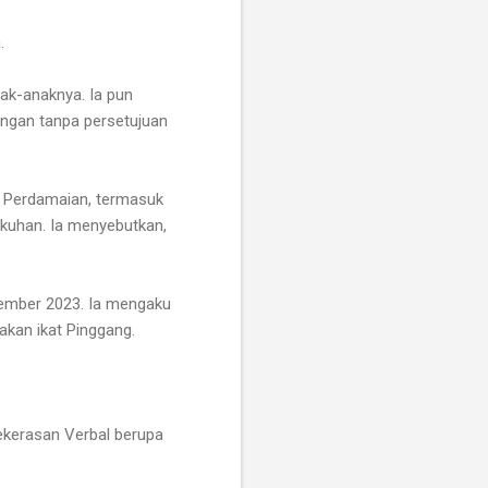
.
ak-anaknya. Ia pun
angan tanpa persetujuan
h Perdamaian, termasuk
kuhan. Ia menyebutkan,
sember 2023. Ia mengaku
nakan ikat Pinggang.
ekerasan Verbal berupa