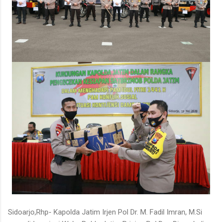
Sidoarjo,Rhp- Kapolda Jatim Irjen Pol Dr. M. Fadil Imran, M.Si