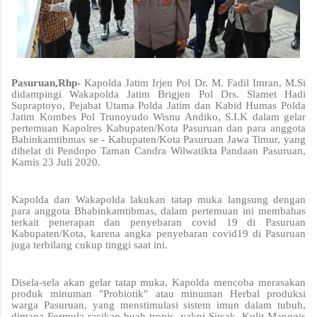
Pasuruan,Rhp-
Kapolda Jatim Irjen Pol Dr. M. Fadil Imran, M.Si
didampingi Wakapolda Jatim Brigjen Pol Drs. Slamet Hadi
Supraptoyo, Pejabat Utama Polda Jatim dan Kabid Humas Polda
Jatim Kombes Pol Trunoyudo Wisnu Andiko, S.I.K dalam gelar
pertemuan Kapolres Kabupaten/Kota Pasuruan dan para anggota
Babinkamtibmas se - Kabupaten/Kota Pasuruan Jawa Timur, yang
dihelat di Pendopo Taman Candra Wilwatikta Pandaan Pasuruan,
Kamis 23 Juli 2020.
Kapolda dan Wakapolda lakukan tatap muka langsung dengan
para anggota Bhabinkamtibmas, dalam pertemuan ini membahas
terkait penerapan dan penyebaran covid 19 di Pasuruan
Kabupaten/Kota, karena angka penyebaran covid19 di Pasuruan
juga terbilang cukup tinggi saat ini.
Disela-sela akan gelar tatap muka, Kapolda mencoba merasakan
produk minuman "Probiotik" atau minuman Herbal produksi
warga Pasuruan, yang menstimulasi sistem imun dalam tubuh,
dimana Formula racikan buah tropis, yakni Sirsak, Kulit Manggis