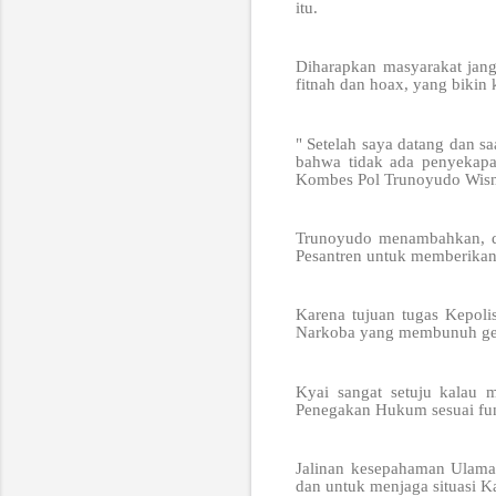
itu.
Diharapkan masyarakat jang
fitnah dan hoax, yang bikin 
" Setelah saya datang dan s
bahwa tidak ada penyekapan
Kombes Pol Trunoyudo Wisn
Trunoyudo menambahkan, d
Pesantren untuk memberikan
Karena tujuan tugas Kepol
Narkoba yang membunuh gen
Kyai sangat setuju kalau 
Penegakan Hukum sesuai fun
Jalinan kesepahaman Ulama
dan untuk menjaga situasi K