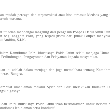
an mudah percaya dan terprovokasi atau bisa terhasut Medsos yang
keruh suasana.
aat itu telah mendengar langsung dari pengasuh Ponpes Darul Amin S
 bagi anggota Polri, yang terjadi justru dari pihak Ponpes menyela
u Andiko, S.I.K.
alam Kamtibmas Polri, khususnya Polda Jatim selalu menjaga Uma
 Perlindungan, Pengayoman dan Pelayanan kepada masyarakat.
isian itu adalah dalam menjaga dan juga memelihara tentang Kamtib
erasi Bangsa.
membuat umat aman melalui Syiar dan Polri melakukan tindakan Pree
gsi tugasnya.
 dan Polri, khususnya Polda Jatim telah berkomitmen untuk bersatu
amtibmas lebih aman serta kondusif.