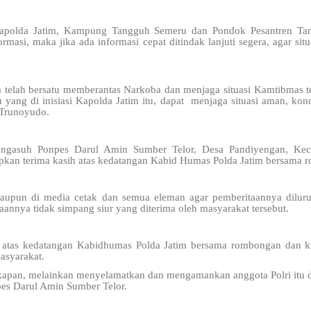
Kapolda Jatim, Kampung Tangguh Semeru dan Pondok Pesantren Tan
masi, maka jika ada informasi cepat ditindak lanjuti segera, agar situ
a telah bersatu memberantas Narkoba dan menjaga situasi Kamtibmas 
yang di inisiasi Kapolda Jatim itu, dapat menjaga situasi aman, ko
r Trunoyudo.
gasuh Ponpes Darul Amin Sumber Telor, Desa Pandiyengan, Kec
an terima kasih atas kedatangan Kabid Humas Polda Jatim bersama 
aupun di media cetak dan semua eleman agar pemberitaannya dilurus
aannya tidak simpang siur yang diterima oleh masyarakat tersebut.
 atas kedatangan Kabidhumas Polda Jatim bersama rombongan dan ki
masyarakat.
kapan, melainkan menyelamatkan dan mengamankan anggota Polri itu d
es Darul Amin Sumber Telor.