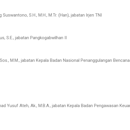
 Suswantono, S.H., M.H., M.Tr. (Han), jabatan Irjen TNI
us, S.E., jabatan Pangkogabwilhan II
S.Sos., M.M., jabatan Kepala Badan Nasional Penanggulangan Bencana
 Yusuf Ateh, Ak., M.B.A., jabatan Kepala Badan Pengawasan Keua