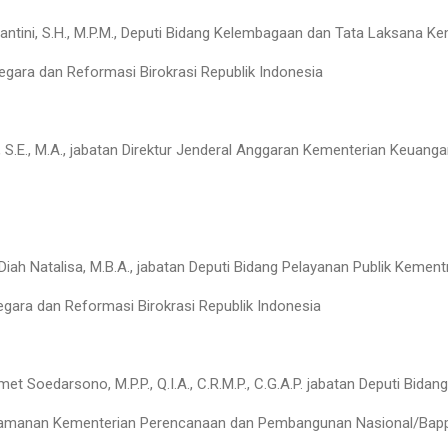
antini, S.H., M.P.M., Deputi Bidang Kelembagaan dan Tata Laksana K
gara dan Reformasi Birokrasi Republik Indonesia
 S.E., M.A., jabatan Direktur Jenderal Anggaran Kementerian Keuanga
Diah Natalisa, M.B.A., jabatan Deputi Bidang Pelayanan Publik Kement
gara dan Reformasi Birokrasi Republik Indonesia
et Soedarsono, M.P.P., Q.I.A., C.R.M.P., C.G.A.P. jabatan Deputi Bidang 
amanan Kementerian Perencanaan dan Pembangunan Nasional/Bapp