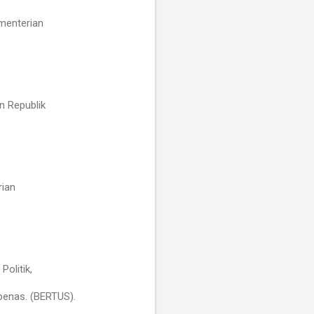
ementerian
n Republik
rian
Politik,
enas. (BERTUS).