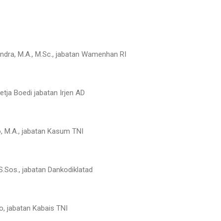
ndra, M.A., M.Sc., jabatan Wamenhan RI
etja Boedi jabatan Irjen AD
o, M.A., jabatan Kasum TNI
 S.Sos., jabatan Dankodiklatad
to, jabatan Kabais TNI