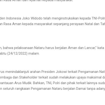
an Rasa Aman dan Nyaman kepada masyarakat.
den Indonesia Joko Widodo telah menginstruksikan kepada TNI-Polri
n Rasa Aman kepada masyarakat sepanjang perayaan Natal dan Tah
n, bahwa pelaksanaan Nataru harus berjalan Aman dan Lancar," kata S
Sabtu (24/12/2022) malam.
 terus menindaklanjuti arahan Presiden Jokowi terkait Pengamanan Nata
ua Lembaga dan Stakeholder terkait sudah melakukan upaya maksima
tauan Arus Mudik. Bahkan, TNI, Polri dan pihak terkait lainnya su
 seluruh rangkaian Pengamanan Nataru berjalan Damai tanpa adan