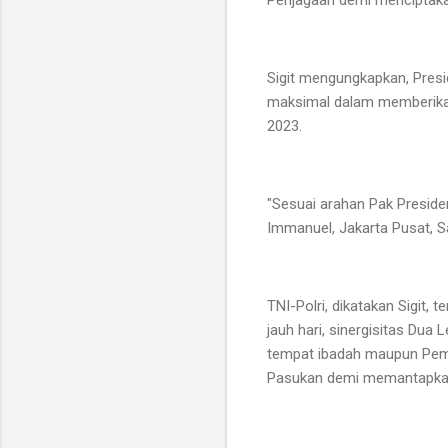
Penjagaan demi menciptak
Sigit mengungkapkan, Presi
maksimal dalam memberika
2023.
"Sesuai arahan Pak Preside
Immanuel, Jakarta Pusat, 
TNI-Polri, dikatakan Sigit,
jauh hari, sinergisitas D
tempat ibadah maupun Peman
Pasukan demi memantapkan