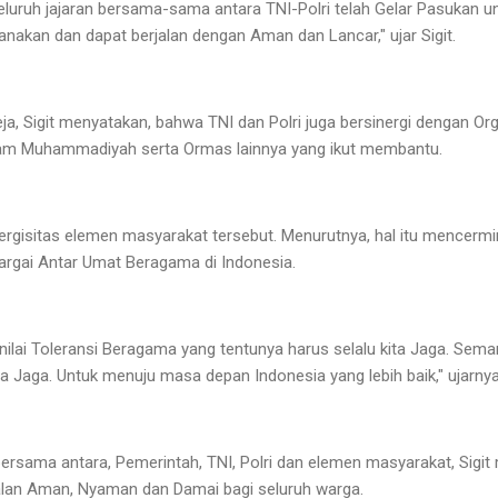
 seluruh jajaran bersama-sama antara TNI-Polri telah Gelar Pasukan 
sanakan dan dapat berjalan dengan Aman dan Lancar," ujar Sigit.
a, Sigit menyatakan, bahwa TNI dan Polri juga bersinergi dengan Org
am Muhammadiyah serta Ormas lainnya yang ikut membantu.
ergisitas elemen masyarakat tersebut. Menurutnya, hal itu mencermin
argai Antar Umat Beragama di Indonesia.
an nilai Toleransi Beragama yang tentunya harus selalu kita Jaga. Se
a Jaga. Untuk menuju masa depan Indonesia yang lebih baik," ujarnya
sama antara, Pemerintah, TNI, Polri dan elemen masyarakat, Sigit 
alan Aman, Nyaman dan Damai bagi seluruh warga.