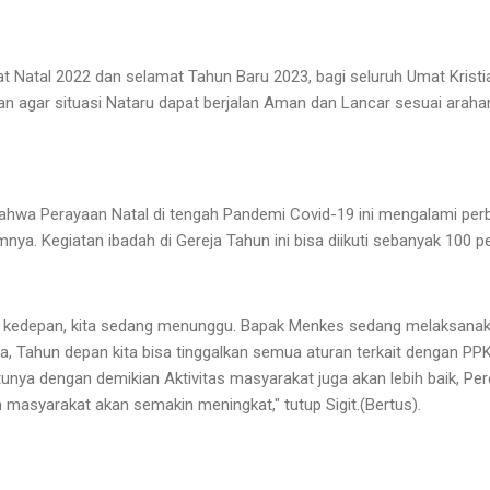
Natal 2022 dan selamat Tahun Baru 2023, bagi seluruh Umat Kristian
agar situasi Nataru dapat berjalan Aman dan Lancar sesuai arahan
, bahwa Perayaan Natal di tengah Pandemi Covid-19 ini mengalami per
ya. Kegiatan ibadah di Gereja Tahun ini bisa diikuti sebanyak 100 p
ya kedepan, kita sedang menunggu. Bapak Menkes sedang melaksanaka
 Tahun depan kita bisa tinggalkan semua aturan terkait dengan PP
unya dengan demikian Aktivitas masyarakat juga akan lebih baik, Per
 masyarakat akan semakin meningkat," tutup Sigit.(Bertus).