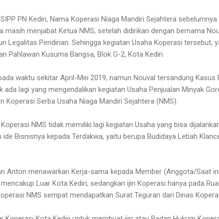
ta SIPP PN Kediri, Nama Koperasi Niaga Mandiri Sejahtera sebelumny
wa masih menjabat Ketua NMS, setelah didirikan dengan bernama No
n Legalitas Pendirian. Sehingga kegiatan Usaha Koperasi tersebut, 
lan Pahlawan Kusuma Bangsa, Blok G-2, Kota Kediri.
pada waktu sekitar April-Mei 2019, namun Nouval tersandung Kasus
dak ada lagi yang mengendalikan kegiatan Usaha Penjualan Minyak Gore
n Koperasi Serba Usaha Niaga Mandiri Sejahtera (NMS).
 Koperasi NMS tidak memiliki lagi kegiatan Usaha yang bisa dijalank
 ide Bisnisnya kepada Terdakwa, yaitu berupa Budidaya Lebah Klance
ian Anton menawarkan Kerja-sama kepada Member (Anggota/Saat in
 mencakup Luar Kota Kediri, sedangkan ijin Koperasi hanya pada Rua
 Koperasi NMS sempat mendapatkan Surat Teguran dari Dinas Koperasi
as Koperasi Kota Kediri untuk membuat ijin atau Badan Hukum Kopera