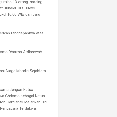
rjumlah 13 orang, masing-
ef Junaidi, Drs Budyo
pukul 10.00 WIB dan baru
berikan tanggapannya atas
hrisma Dharma Ardiansyah
si Niaga Mandiri Sejahtera
asama dengan Ketua
kwa Chrisma sebagai Ketua
on Hardianto Melarikan Diri
 Pengacara Terdakwa,