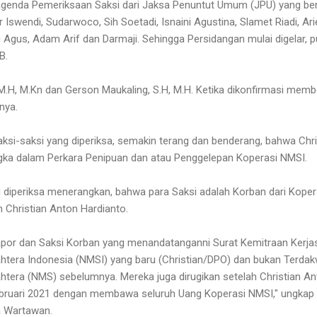
i agenda Pemeriksaan Saksi dari Jaksa Penuntut Umum (JPU) yang be
 Iswendi, Sudarwoco, Sih Soetadi, Isnaini Agustina, Slamet Riadi, Ari
Adi Agus, Adam Arif dan Darmaji. Sehingga Persidangan mulai digelar, 
B.
 M.H, M.Kn dan Gerson Maukaling, S.H, M.H. Ketika dikonfirmasi mem
nya.
aksi-saksi yang diperiksa, semakin terang dan benderang, bahwa C
gka dalam Perkara Penipuan dan atau Penggelepan Koperasi NMSI.
 diperiksa menerangkan, bahwa para Saksi adalah Korban dari Kopera
h Christian Anton Hardianto.
apor dan Saksi Korban yang menandatanganni Surat Kemitraan Kerj
ahtera Indonesia (NMSI) yang baru (Christian/DPO) dan bukan Terda
htera (NMS) sebelumnya. Mereka juga dirugikan setelah Christian Ant
ebruari 2021 dengan membawa seluruh Uang Koperasi NMSI," ungkap
a Wartawan.